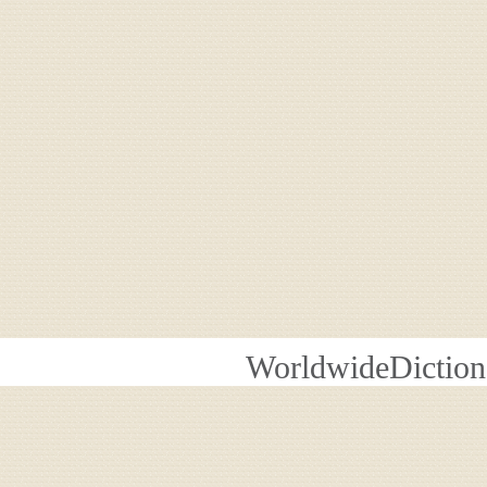
WorldwideDiction