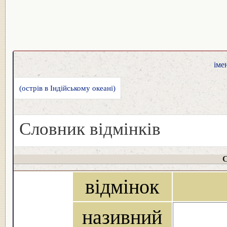
іме
(острів в Індійському океані)
Словник відмінків
С
відмінок
називний