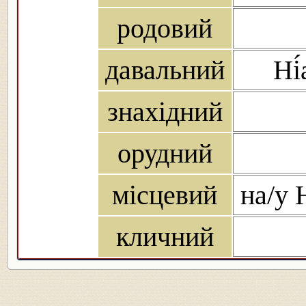
родовий
давальний
Ні́
знахідний
орудний
місцевий
на/у Н
кличний