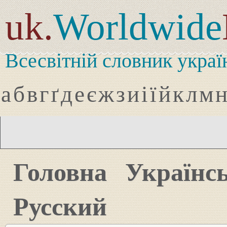
uk.
Worldwide
Всесвітній словник украї
а
б
в
г
ґ
д
е
є
ж
з
и
і
ї
й
к
л
м
Головна
Українс
Русский