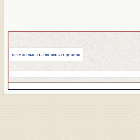
незмінювана словникова одиниця