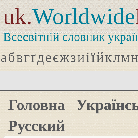
uk.
Worldwide
Всесвітній словник украї
а
б
в
г
ґ
д
е
є
ж
з
и
і
ї
й
к
л
м
Головна
Українс
Русский