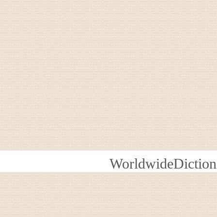
WorldwideDiction