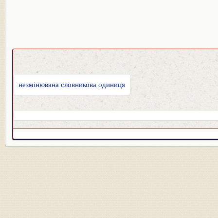
незмінювана словникова одиниця