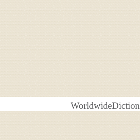
WorldwideDiction