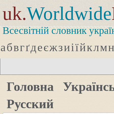
uk.
Worldwide
Всесвітній словник украї
а
б
в
г
ґ
д
е
є
ж
з
и
і
ї
й
к
л
м
Головна
Українс
Русский