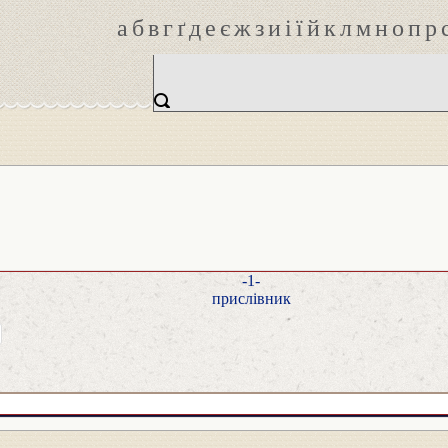
а
б
в
г
ґ
д
е
є
ж
з
и
і
ї
й
к
л
м
н
о
п
р
-1-
прислівник