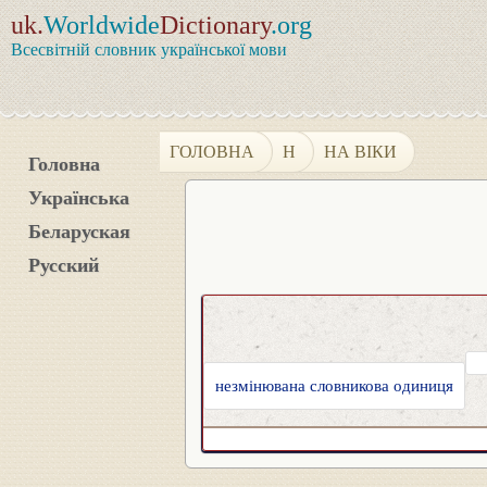
uk.
Worldwide
Dictionary
.org
Всесвітній словник української мови
ГОЛОВНА
Н
НА ВІКИ
Головна
Українська
Беларуская
Русский
незмінювана словникова одиниця