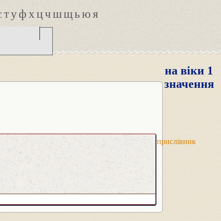
с
т
у
ф
х
ц
ч
ш
щ
ь
ю
я
на віки 1
значення
прислівник