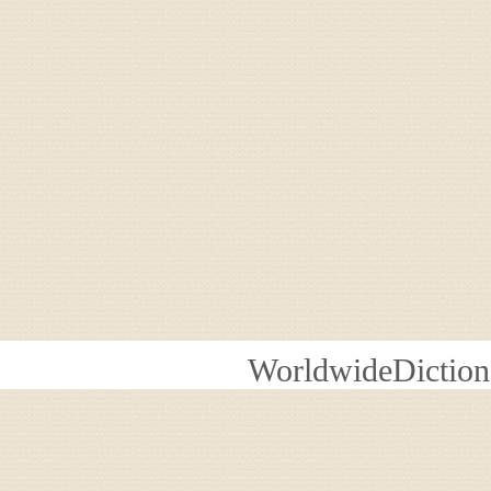
WorldwideDiction