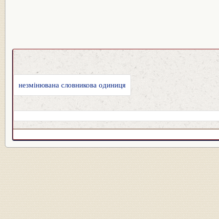
незмінювана словникова одиниця