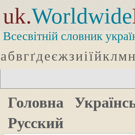
uk.
Worldwide
Всесвітній словник украї
а
б
в
г
ґ
д
е
є
ж
з
и
і
ї
й
к
л
м
Головна
Українс
Русский