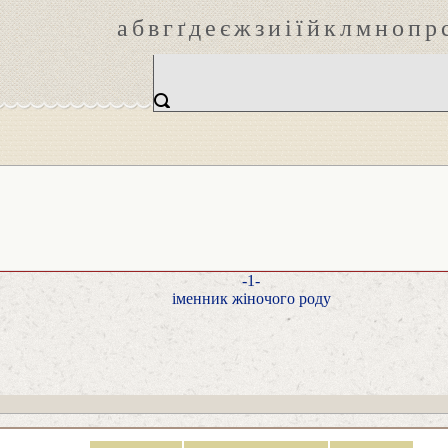
а
б
в
г
ґ
д
е
є
ж
з
и
і
ї
й
к
л
м
н
о
п
р
-1-
іменник жіночого роду