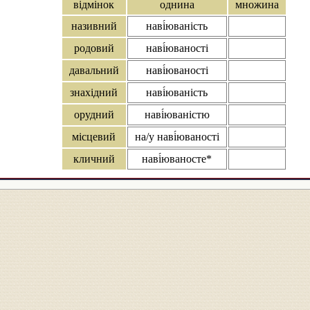
відмінок
однина
множина
називний
наві́юваність
родовий
наві́юваності
давальний
наві́юваності
знахідний
наві́юваність
орудний
наві́юваністю
місцевий
на/у наві́юваності
кличний
наві́юваносте*