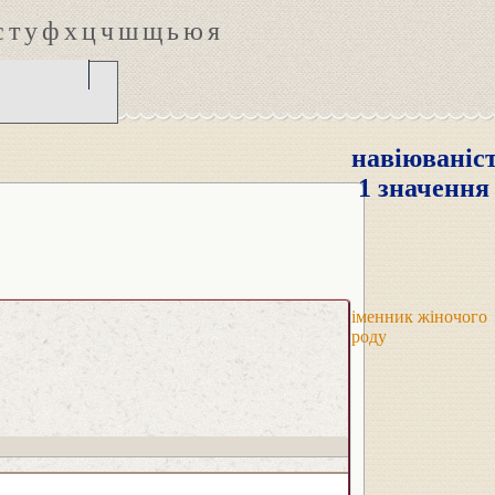
с
т
у
ф
х
ц
ч
ш
щ
ь
ю
я
навіюваніс
1 значення
іменник жіночого
роду