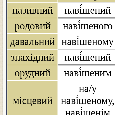
називний
наві́шений
родовий
наві́шеного
давальний
наві́шеному
знахідний
наві́шений
орудний
наві́шеним
на/у
місцевий
наві́шеному,
наві́шенім