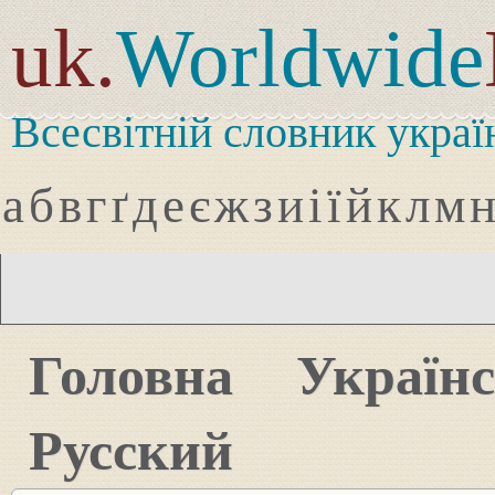
uk.
Worldwide
Всесвітній словник украї
а
б
в
г
ґ
д
е
є
ж
з
и
і
ї
й
к
л
м
Головна
Україн
Русский