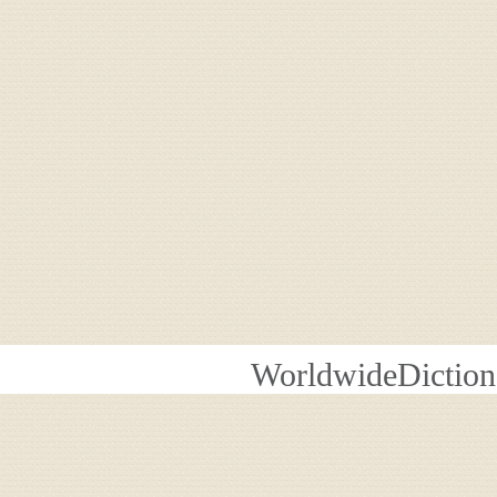
WorldwideDiction