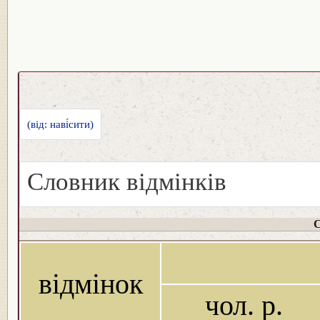
(від: наві́сити)
Словник відмінків
С
відмінок
чол. р.