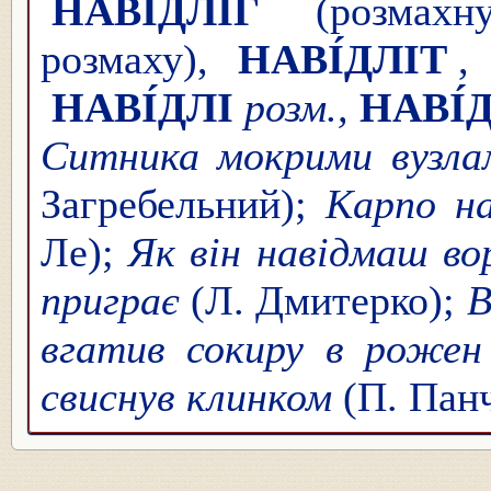
НАВІ́ДЛІГ
(розмахну
розмаху),
НАВІ́ДЛІТ
,
НАВІ́ДЛІ
розм.,
НАВІ́
Ситника мокрими вузлам
Загребельний);
Карпо на
Ле);
Як він навідмаш воро
приграє
(Л. Дмитерко);
В
вгатив сокиру в рожен
свиснув клинком
(П. Панч