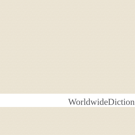
WorldwideDiction