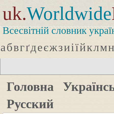
uk.
Worldwide
Всесвітній словник украї
а
б
в
г
ґ
д
е
є
ж
з
и
і
ї
й
к
л
м
Головна
Українс
Русский