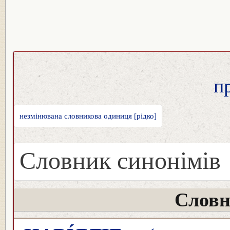
п
незмінювана словникова одиниця [рідко]
Словник синонімів
Словн