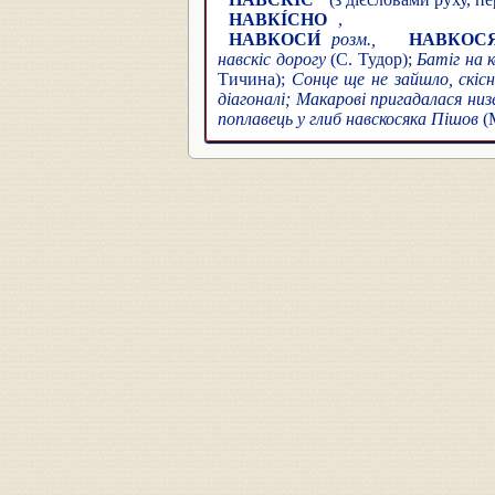
НАВКІ́СНО
,
НАВКОСИ́
розм.,
НАВКОСЯ
навскіс дорогу
(С. Тудор);
Батіг на к
Тичина);
Сонце ще не зайшло, скісн
діагоналі; Макарові пригадалася низ
поплавець у глиб навскосяка Пішов
(