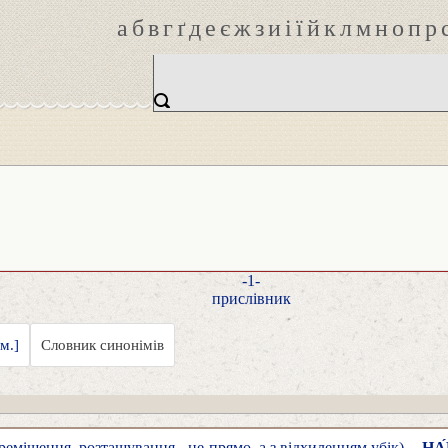
а
б
в
г
ґ
д
е
є
ж
з
и
і
ї
й
к
л
м
н
о
п
р
-1-
прислівник
м.]
Словник синонімів
ереміщення, розташування - не прямо, а з відхиленням убік),
НА́