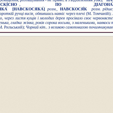
СКІ́СНО
,
ПО ДІАГОНА́Л
КА́
[НАВСКОСЯКА́]
розм.,
НАВСКОСЯ́К
розм. рідше
ороткій ручці висів, обвившись навкіс через плечі
(М. Томчаній);
о, через листя кущів і молодих дерев просівало своє червонясте
енька, гладка жінка, років сорока восьми, з маленькими, навкоси
М. Рильський);
Чорний кіт.. з великою самоповагою почимчикував 