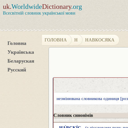
uk.
Worldwide
Dictionary
.org
Всесвітній словник української мови
ГОЛОВНА
Н
НАВКОСЯКА
Головна
Українська
Беларуская
Русский
незмінювана словникова одиниця [роз
Словник синонімів
НА́ВСКІ́С
(з дієсловами руху, п