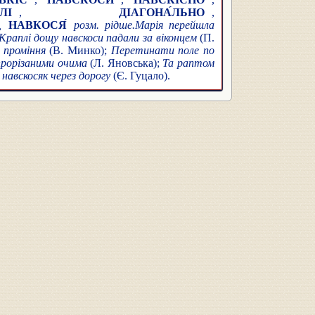
І
,
ДІАГОНА́ЛЬНО
,
,
НАВКОСЯ́
розм. рідше.
Марія перейшла
Краплі дощу навскоси падали за віконцем
(П.
 проміння
(В. Минко);
Перетинати поле по
 прорізаними очима
(Л. Яновська);
Та раптом
навскосяк через дорогу
(Є. Гуцало).