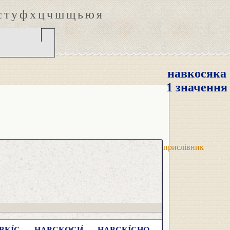
с
т
у
ф
х
ц
ч
ш
щ
ь
ю
я
навкосяка
1 значення
прислівник
ВКІ́С
,
НАВСКОСИ́
,
НАВСКІ́СНО
,