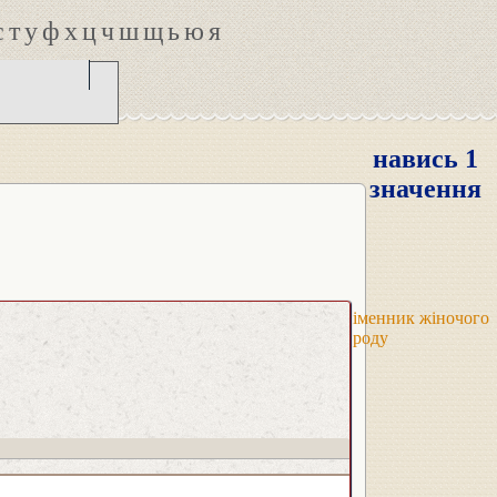
с
т
у
ф
х
ц
ч
ш
щ
ь
ю
я
навись 1
значення
іменник жіночого
роду