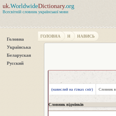
uk.
Worldwide
Dictionary
.org
Всесвітній словник української мови
ГОЛОВНА
Н
НАВИСЬ
Головна
Українська
Беларуская
Русский
(навислий на гілках сніг)
Словник в
Словник відмінків