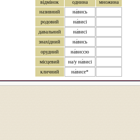
відмінок
однина
множина
називний
на́вись
родовий
на́висі
давальний
на́висі
знахідний
на́вись
орудний
на́виссю
місцевий
на/у на́висі
кличний
на́висе*