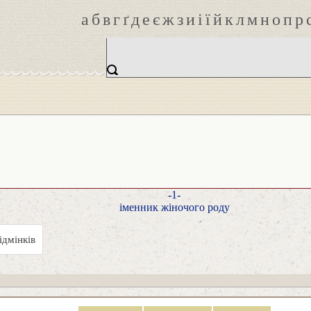
а
б
в
г
ґ
д
е
є
ж
з
и
і
ї
й
к
л
м
н
о
п
р
-1-
іменник жіночого роду
ідмінків