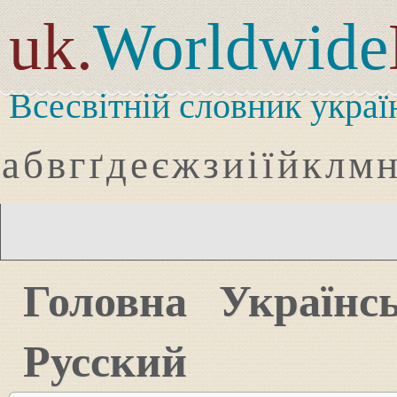
uk.
Worldwide
Всесвітній словник украї
а
б
в
г
ґ
д
е
є
ж
з
и
і
ї
й
к
л
м
Головна
Українс
Русский