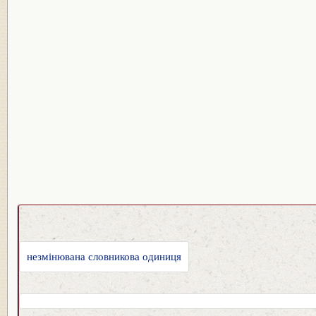
незмінювана словникова одиниця