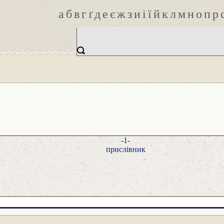
а
б
в
г
ґ
д
е
є
ж
з
и
і
ї
й
к
л
м
н
о
п
р
-1-
прислівник