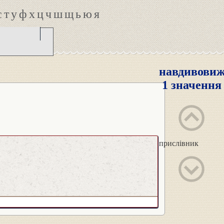
с
т
у
ф
х
ц
ч
ш
щ
ь
ю
я
навдивови
1 значення
прислівник