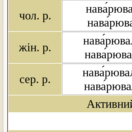
нава́рюва
чол. р.
нава́рюв
нава́рюва
жін. р.
нава́рюв
нава́рюва
сер. р.
нава́рюв
Активни