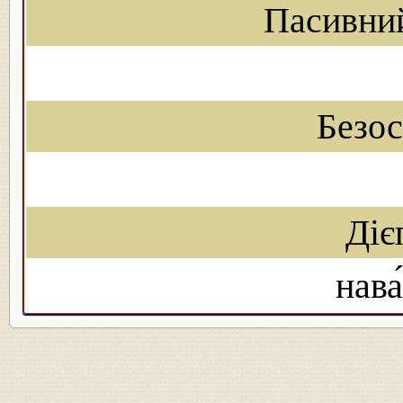
Пасивни
Безо
Діє
нав