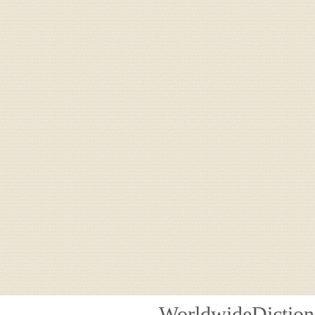
WorldwideDiction