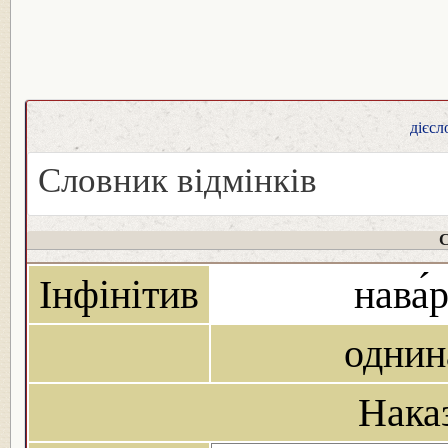
дієсл
Словник відмінків
С
Інфінітив
нава́
однин
Нака