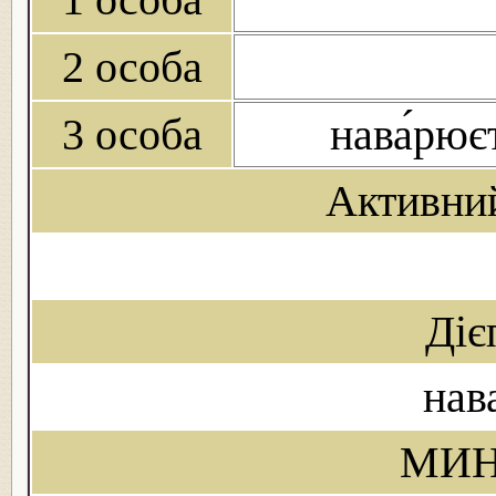
2 особа
3 особа
нава́рює
Активни
Діє
нав
МИН