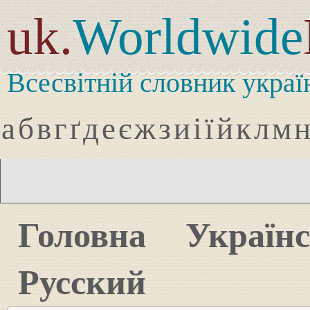
uk.
Worldwide
Всесвітній словник украї
а
б
в
г
ґ
д
е
є
ж
з
и
і
ї
й
к
л
м
Головна
Україн
Русский