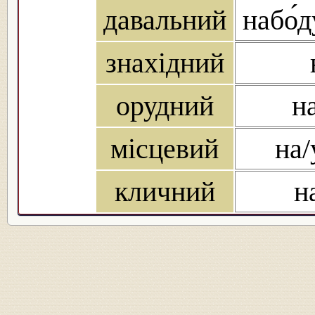
давальний
набо́д
знахідний
орудний
н
місцевий
на/
кличний
н