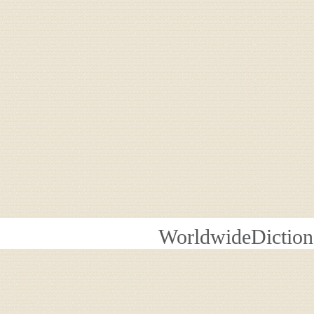
WorldwideDiction