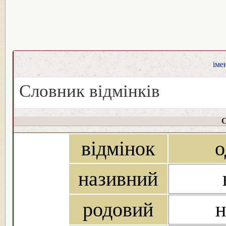
іме
Словник відмінків
С
відмінок
о
називний
родовий
н