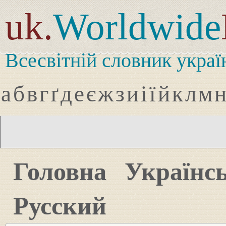
uk.
Worldwide
Всесвітній словник украї
а
б
в
г
ґ
д
е
є
ж
з
и
і
ї
й
к
л
м
Головна
Українс
Русский