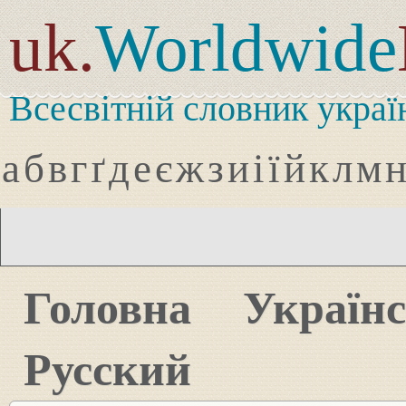
uk.
Worldwide
Всесвітній словник украї
а
б
в
г
ґ
д
е
є
ж
з
и
і
ї
й
к
л
м
Головна
Україн
Русский