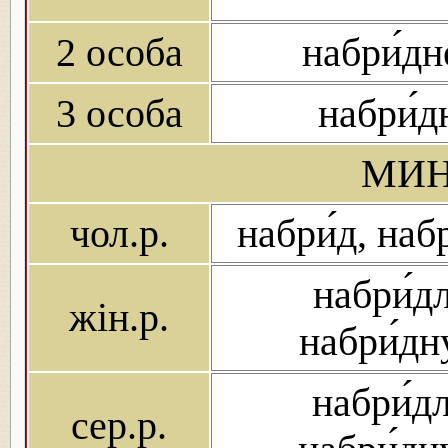
2 особа
набри́д
3 особа
набри́д
МИН
чол.р.
набри́д, наб
набри́дл
жін.р.
набри́дн
набри́дл
сер.р.