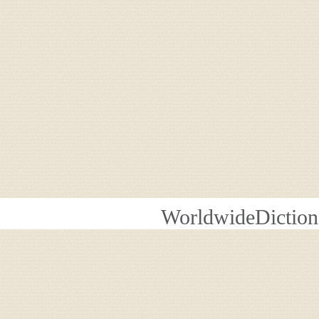
WorldwideDiction