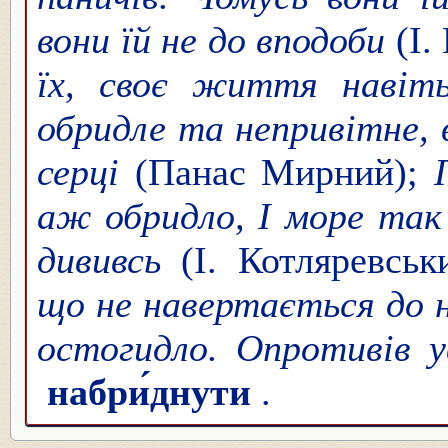
вони їй не до вподоби
(І.
їх, своє життя навіт
обридле та непривітне, в
серці
(Панас Мирний);
аж обридло, І море так
дививсь
(І. Котляревсь
що не навертається до нь
остогидло. Опротивів 
набри́днути
.