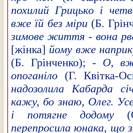
похилий Грицько і четв
вже їй без міри
(Б. Грін
зимове життя - вона рв
[жінка]
йому вже наприкр
(Б. Грінченко); -
О, вж
опоганіло
(Г. Квітка-Ос
надозолила Кабарда сі
кажу, бо знаю, Олег. Ус
і потягне додому
(О
перепросила юнака, що з