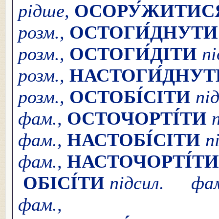
рідше,
ОСОРУ́ЖИТИС
розм.,
ОСТОГИ́ДНУТИ
розм.,
ОСТОГИ́ДІТИ
пі
розм.,
НАСТОГИ́ДНУТ
розм.,
ОСТОБІ́СІТИ
під
фам.,
ОСТОЧОРТІ́ТИ
фам.,
НАСТОБІ́СІТИ
п
фам.,
НАСТОЧОРТІ́ТИ
ОБІСІ́ТИ
підсил. фа
фам.,