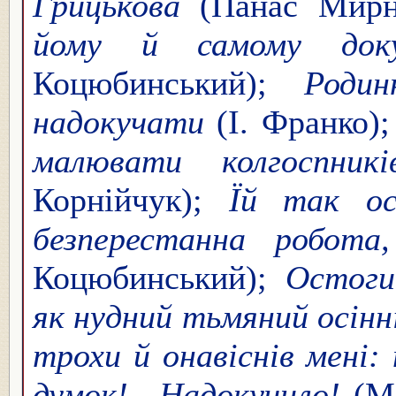
Грицькова
(Панас Мир
йому й самому доку
Коцюбинський);
Роди
надокучати
(І. Франко)
малювати колгоспни
Корнійчук);
Їй так ост
безперестанна робот
Коцюбинський);
Остоги
як нудний тьмяний осінн
трохи й онавіснів мені: 
думок!.. Надокучило!
(Ма