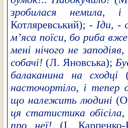
зробилася немила, і
Котляревський); -
Іди, -
м’яса поїси, бо риба вж
мені нічого не заподіяв,
собачі!
(Л. Яновська);
Бу
балаканина на сходці
(
насточортіло, і тепер о
що належить людині
(О
ця статистика обісіла,
про неї!
(І. Карпенко-