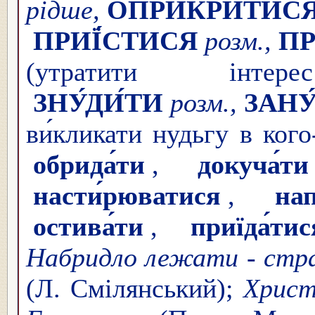
рідше,
ОПРИ́КРИТИС
ПРИЇ́СТИСЯ
розм.,
ПР
(утратити інтер
ЗНУ́ДИ́ТИ
розм.,
ЗАНУ
ви́кликати нудьгу в кого
обрида́ти
,
докуча́ти
насти́рюватися
,
нап
остива́ти
,
приїда́тис
Набридло лежати - страх
(Л. Смілянський);
Христ