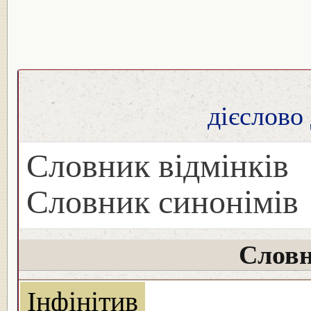
дієслово
Словник відмінків
Словник синонімів
Словн
Інфінітив