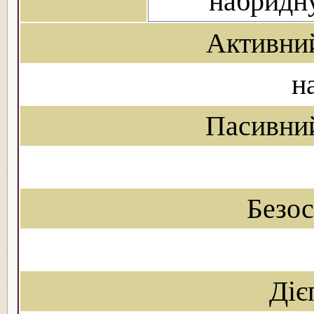
набри́дн
Активни
н
Пасивни
Безо
Діє