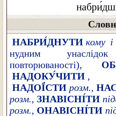
набри́дш
Словн
НАБРИ́ДНУТИ
кому і
нудним унаслідок 
повторюваності),
ОБ
НАДОКУ́ЧИТИ
,
НАДОЇ́СТИ
розм.,
НАС
розм.,
ЗНАВІСНІ́ТИ
під
розм.,
ОНАВІСНІ́ТИ
п