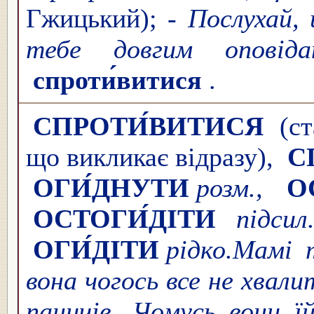
Гжицький); -
Послухай,
тебе довгим оповіда
спроти́витися
.
СПРОТИ́ВИТИСЯ
(ст
що викликає відразу),
С
ОГИ́ДНУТИ
розм.,
О
ОСТОГИ́ДІТИ
підсил
ОГИ́ДІТИ
рідко.
Мамі т
вона чогось все не хвали
паничів. Чомусь вони їй