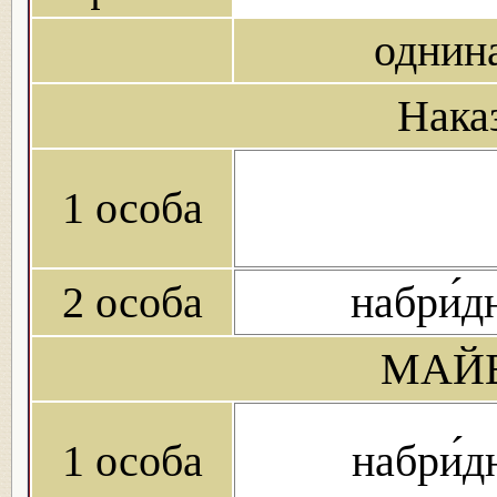
однин
Нака
1 особа
2 особа
набри́д
МАЙБ
1 особа
набри́д