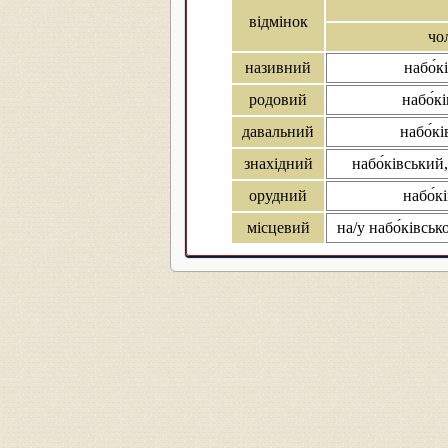
відмінок
чол
називний
набо́к
родовий
набо́к
давальний
набо́к
знахідний
набо́ківський,
орудний
набо́к
місцевий
на/у набо́ківськ