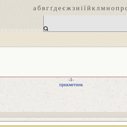
а
б
в
г
ґ
д
е
є
ж
з
и
і
ї
й
к
л
м
н
о
п
р
-1-
прикметник