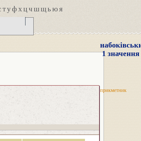
с
т
у
ф
х
ц
ч
ш
щ
ь
ю
я
набоківськ
1 значення
прикметник