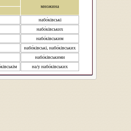
множина
набо́ківські
набо́ківських
набо́ківським
набо́ківські, набо́ківських
набо́ківськими
́ківськім
на/у набо́ківських