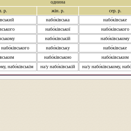
однина
. р.
жін. р.
сер. р.
івський
набо́ківська
набо́ківське
івського
набо́ківської
набо́ківського
івському
набо́ківській
набо́ківському
 набо́ківського
набо́ківську
набо́ківське
івським
набо́ківською
набо́ківським
ому, набо́ківськім
на/у набо́ківській
на/у набо́ківському, набо