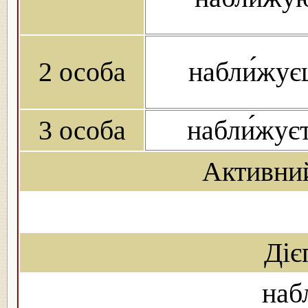
2 особа
набли́жує
3 особа
набли́жує
Активни
Діє
наб