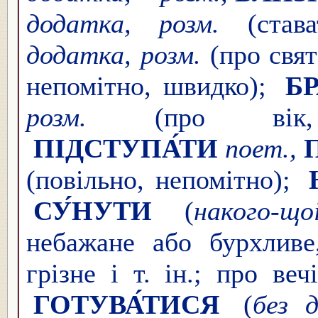
додатка, розм.
(става
додатка, розм.
(про свят
непомітно, швидко);
БР
розм.
(про вік,
ПІДСТУПА́ТИ
поет.,
(повільно, непомітно);
СУ́НУТИ
(
на
кого-що
небажане або бурхливе
грізне і т. ін.; про веч
ГОТУВА́ТИСЯ
(
без 