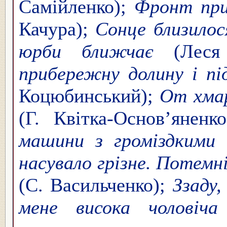
Самійленко);
Фронт прис
Качура);
Сонце близилос
юрби ближчає
(Леся 
прибережну долину і пі
Коцюбинський);
От хмар
(Г. Квітка-Основ’яненк
машини з громіздкими
насувало грізне. Потемні
(С. Васильченко);
Ззаду,
мене висока чоловіча