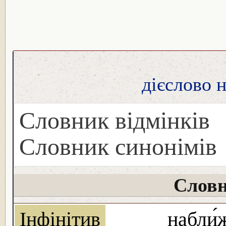
дієслово 
Словник відмінків
Словник синонімів
Словн
Інфінітив
набли́