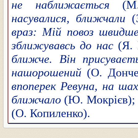
не наближається
(М.
насувалися, ближчали
(З
враз: Мій повоз швидш
зближувавсь до нас
(Я. 
ближче. Він присуваєт
нашорошений
(О. Донче
впоперек Ревуна, на шах
ближчало
(Ю. Мокрієв)
(О. Копиленко).