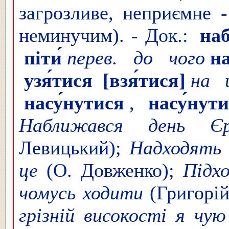
загрозливе, неприємне 
неминучим). - Док.:
наб
піти́
перев. до чого
на
узя́тися
[взя́тися]
на 
насу́нутися
,
насу́нути
Наближався день Єр
Левицький);
Надходять в
це
(О. Довженко);
Підх
чомусь ходити
(Григорі
грізній високості я чую