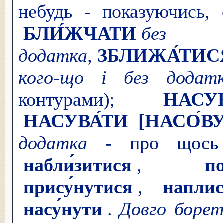
небудь - показуючись,
БЛИ́ЖЧАТИ
без
додатка,
ЗБЛИЖА́ТИС
кого-що і без додат
контурами);
НАСУ
НАСУВА́ТИ
[НАСО́В
додатка
- про щось 
набли́зитися
,
п
прису́нутися
,
наплис
насу́нути
.
Довго борет