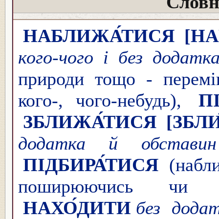
Словн
НАБЛИЖА́ТИСЯ
[Н
кого-чого і без додатк
природи тощо - перемі
кого-, чого-небудь),
П
ЗБЛИЖА́ТИСЯ
[ЗБЛ
додатка й обставин
ПІДБИРА́ТИСЯ
(набли
поширюючись чи ро
НАХО́ДИТИ
без дода