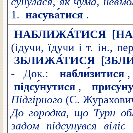
сунулася, як чума, нев
1.
насува́тися
.
НАБЛИЖА́ТИСЯ
[Н
(ідучи, їдучи і т. ін., 
ЗБЛИЖА́ТИСЯ
[ЗБЛ
- Док.:
набли́зитися
підсу́нутися
,
прису́н
Підгірного
(С. Журахови
До городка, що Турн об
задом підсунувся віліс
(