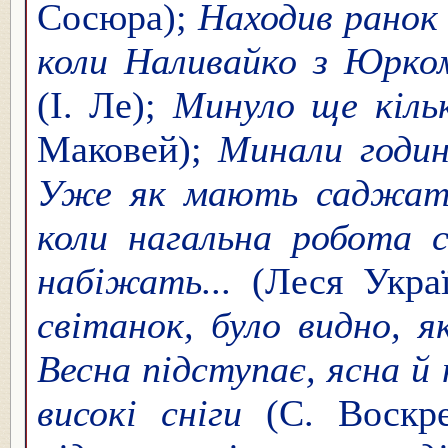
Сосюра);
Находив ранок
коли Наливайко з Юрко
(І. Ле);
Минуло ще кільк
Маковей);
Минали годин
Уже як мають саджат
коли нагальна робота 
набіжать...
(Леся Укра
світанок, було видно, я
Весна підступає, ясна й
високі сніги
(С. Воскре