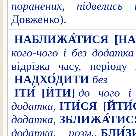
поранених, підвелись
Довженко).
НАБЛИЖА́ТИСЯ
[Н
кого-чого і без додатка
відрізка часу, періоду 
НАДХО́ДИТИ
без 
ІТИ́
[ЙТИ]
до чого і
додатка,
ІТИ́СЯ
[ЙТИ́
додатка,
ЗБЛИЖА́ТИС
додатка, розм.,
БЛИ́