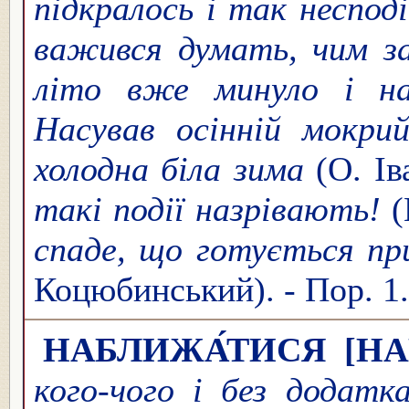
підкралось і так неспод
важився думать, чим з
літо вже минуло і на
Насував осінній мокрий
холодна біла зима
(О. Ів
такі події назрівають!
(
спаде, що готується пр
Коцюбинський). - Пор. 1
НАБЛИЖА́ТИСЯ
[Н
кого-чого і без додатк