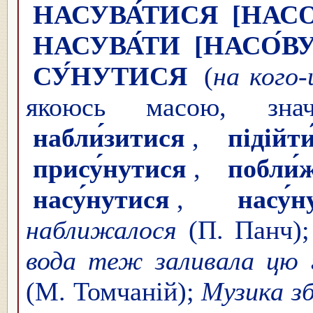
НАСУВА́ТИСЯ
[НАСО
НАСУВА́ТИ
[НАСО́В
СУ́НУТИСЯ
(
на кого-
якоюсь масою, зна
набли́зитися
,
підійти
прису́нутися
,
побли́
насу́нутися
,
насу́н
наближалося
(П. Панч)
вода теж заливала цю г
(М. Томчаній);
Музика з