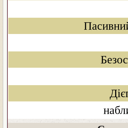
Пасивни
Безо
Діє
набл