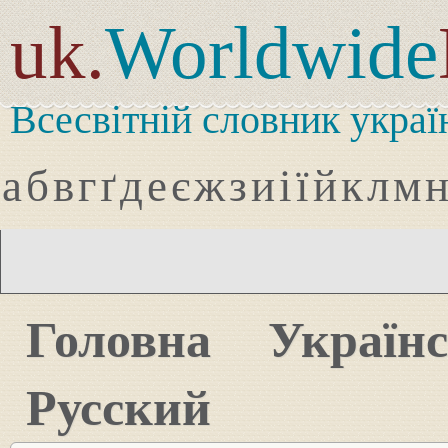
uk.
Worldwide
Всесвітній словник украї
а
б
в
г
ґ
д
е
є
ж
з
и
і
ї
й
к
л
м
Головна
Україн
Русский