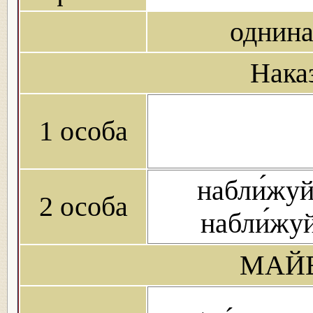
однин
Нака
1 особа
набли́жуй
2 особа
набли́жу
МАЙБ