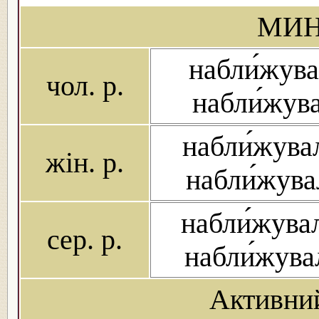
МИН
набли́жува
чол. р.
набли́жув
набли́жува
жін. р.
набли́жува
набли́жува
сер. р.
набли́жува
Активни