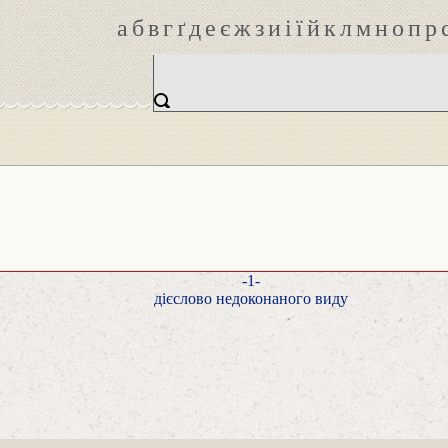
а
б
в
г
ґ
д
е
є
ж
з
и
і
ї
й
к
л
м
н
о
п
р
-1-
дієслово недоконаного виду