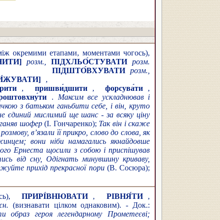
між окремими етапами, моментами чогось),
НИТИ]
розм.,
ПІДХЛЬО́СТУВАТИ
розм.
е,
ПІДШТО́ВХУВАТИ
розм.,
И́ЖУВАТИ]
,
́рити
,
пришви́дшити
,
форсува́ти
,
роштовхну́ти
.
Максим все ускладнював і
чкою з батьком ганьбити себе, і він, круто
не єдиний мислимий ще шанс - за всяку ціну
дганяв шофер
(І. Гончаренко);
Так він і скаже
озмову, в’язали її прикро, слово до слова, як
инцем; вони ніби намагались якнайдовше
ного Ернеста щосили з собою і приспішував
сь від сну, Одігнать минувшину криваву,
ижуйте прихід прекрасної пори
(В. Сосюра);
сь),
ПРИРІ́ВНЮВАТИ
,
РІВНЯ́ТИ
,
н.
(визнавати цілком однаковим). - Док.:
и образ героя легендарному Прометеєві;