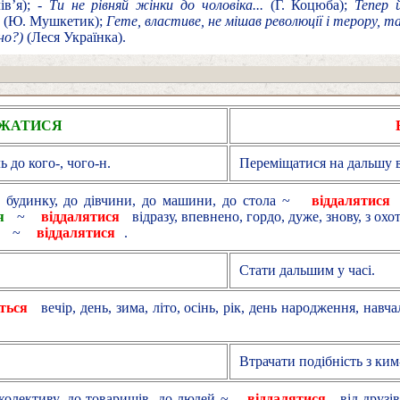
в’я);
- Ти не рівняй жінки до чоловіка...
(Г. Коцюба);
Тепер 
(Ю. Мушкетик);
Гете, властиве, не мішав революції і терору, та
но?)
(Леся Українка).
ЖАТИСЯ
 до кого-, чого-н.
Переміщатися на дальшу ві
о будинку, до дівчини, до машини, до стола ~
віддалятися
я
~
віддалятися
відразу, впевнено, гордо, дуже, знову, з ох
~
віддалятися
.
Стати дальшим у часі.
ться
вечір, день, зима, літо, осінь, рік, день народження, навч
Втрачати подібність з ким
 колективу, до товаришів, до людей ~
віддалятися
від друзів