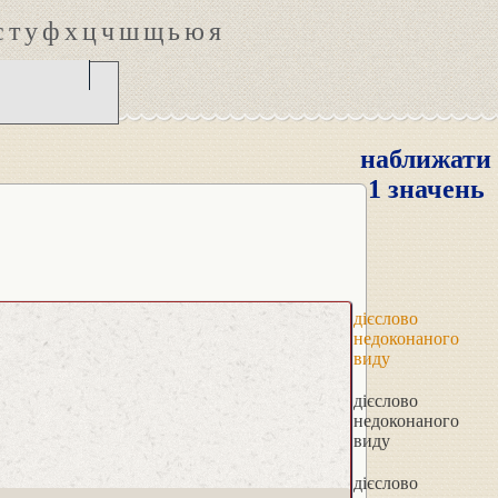
с
т
у
ф
х
ц
ч
ш
щ
ь
ю
я
наближати
1 значень
дієслово
недоконаного
виду
дієслово
недоконаного
виду
дієслово