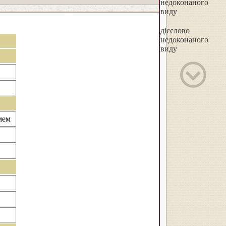
недоконаного
виду
дієслово
недоконаного
виду
мем