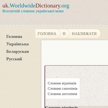
uk.
Worldwide
Dictionary
.org
Всесвітній словник української мови
ГОЛОВНА
Н
НАБЛИЖАТИ
Головна
Українська
Беларуская
Русский
Словник відмінків
Словник синонімів
Словник антонімів
Словник відмінків