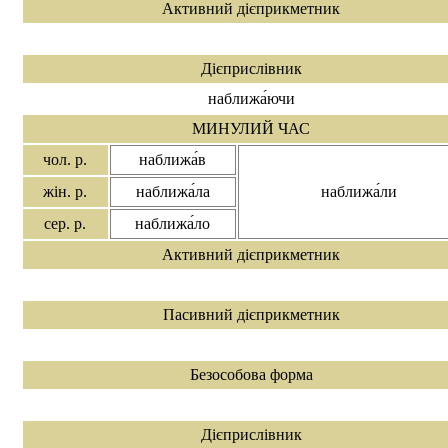
Активний дієприкметник
Дієприслівник
наближа́ючи
МИНУЛИЙ ЧАС
чол. р.
наближа́в
жін. р.
наближа́ла
наближа́ли
сер. р.
наближа́ло
Активний дієприкметник
Пасивний дієприкметник
Безособова форма
Дієприслівник