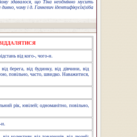
йому здавалося, що Тіна неодмінно мусить
 дивно, чому і д. Ганкевич ідентифікує
їх
(хіба
ВІДДАЛЯТИСЯ
дстань від кого-, чого-н.
від берега, від будинку, від дівчини, від
отою, повільно, часто, швидко. Наважитися,
альний рік, ювілей; одноманітно, повільно,
-н.
, від колективу, від товаришів, від людей;