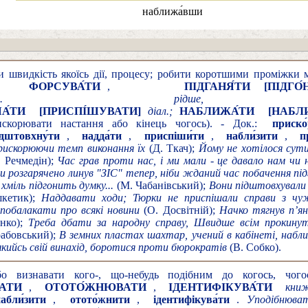
наближа́вши
и швидкість якоїсь дії, процесу; робити коротшими проміжки 
,
ФОРСУВА́ТИ
,
ПІДГАНЯ́ТИ
[ПІДГО́
розм. рідш
А́ТИ
[ПРИСПІ́ШУВАТИ]
діал.;
НАБЛИЖА́ТИ
[НАБЛ
скорювати настання або кінець чогось). - Док.:
приско
ідштовхну́ти
,
надда́ти
,
приспіши́ти
,
набли́зити
,
п
прискорюючи темп виконання їх
(Д. Ткач);
Йому не хотілося сути
 Речмедін);
Час грав проти нас, і ми мали - це давало нам чи 
ми розгарячено линув "ЗІС" тепер, ніби жданий час побачення пі
 хміль підгонить думку...
(М. Чабанівський);
Вони підштовхували р
кетик);
Наддавати ходи; Тюрки не приспішали справи з чуж
побалакати про всякі новини
(О. Досвітній);
Начко тягнув п’я
анко);
Треба дбати за народну справу, Швидше всім прокинути
рабовський);
В земних пластах шахтар, учений в кабінеті, набл
кийсь свій винахід, боротися проти бюрократів
(В. Собко).
о визнавати кого-, що-небудь подібним до когось, чого
АТИ
,
ОТОТО́ЖНЮВАТИ
,
ІДЕНТИФІКУВА́ТИ
книж
абли́зити
,
отото́жнити
,
ідентифікува́ти
.
Уподібнюват