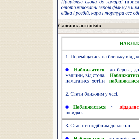
Прирівняв слона до комара!
(прислі
ототожнювати героїв фільму з ним
війна і розбій, кара і тортури все од
Словник антонімів
НАБЛИ
1. Переміщатися на близьку віддаль
Наближатися
до берега, д
машини, від стола.
Наближатис
намагатися, хотіти
наближатися
2. Стати ближчим у часі.
Наближається
~
віддаляє
швидко.
3. Ставати подібним до кого-н.
Наближатися
до друзів, до