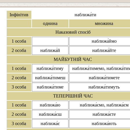
Інфінітив
наближа́ти
однина
множина
Наказовий спосіб
1 особа
наближа́ймо
2 особа
наближа́й
наближа́йте
МАЙБУТНІЙ ЧАС
1 особа
наближа́тиму
наближа́тимемо, наближа́ти
2 особа
наближа́тимеш
наближа́тимете
3 особа
наближа́тиме
наближа́тимуть
ТЕПЕРІШНІЙ ЧАС
1 особа
наближа́ю
наближа́ємо, наближа́єм
2 особа
наближа́єш
наближа́єте
3 особа
наближа́є
наближа́ють