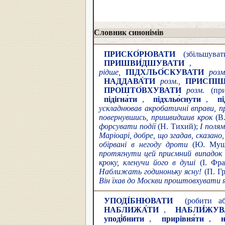
Словник синонімів
ПРИСКО́РЮВАТИ
(збільшуват
ПРИШВИ́ДШУВАТИ
рідше,
ПІДХЛЬО́СКУВАТИ
НАДДАВА́ТИ
розм.,
ПРИСПІШ
ПРОШТО́ВХУВАТИ
розм.
(при
підігна́ти
,
підхльо́снути
,
п
ускладнював акробатичні вправи, 
повернувшись, пришвидшив крок
(В.
форсувати події
(Н. Тихий);
І поля
Маріоарі, добре, що згадав, сказано,
обірвані в негоду дроти
(Ю. Муш
протягнути цей приємний випадок 
кроку, кленучи його в душі
(І. Фр
Наближать годиноньку ясну!
(П. Г
Він їхав до Москви проштовхувати я
УПОДІ́БНЮВАТИ
(робити аб
НАБЛИЖА́ТИ
,
НАБЛИ́ЖУВ
уподі́бнити
,
прирівня́ти
,
н