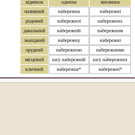
відмінок
однина
множина
називний
на́бережна
на́бережні
родовий
на́бережної
на́бережних
давальний
на́бережній
на́бережним
знахідний
на́бережну
на́бережні
орудний
на́бережною
на́бережними
місцевий
на/у на́бережній
на/у на́бережних
кличний
на́бережна*
на́бережні*