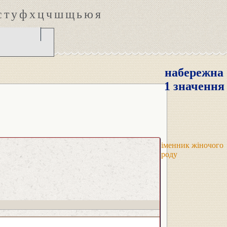
с
т
у
ф
х
ц
ч
ш
щ
ь
ю
я
набережна
1 значення
іменник жіночого
роду