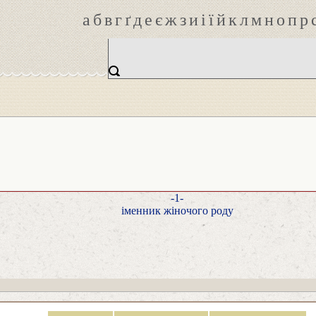
а
б
в
г
ґ
д
е
є
ж
з
и
і
ї
й
к
л
м
н
о
п
р
-1-
іменник жіночого роду