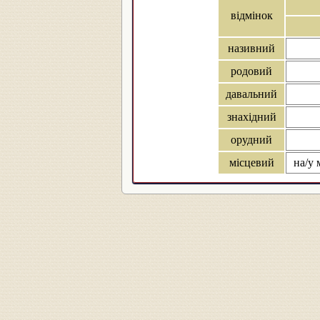
відмінок
називний
родовий
давальний
знахідний
орудний
місцевий
на/у 