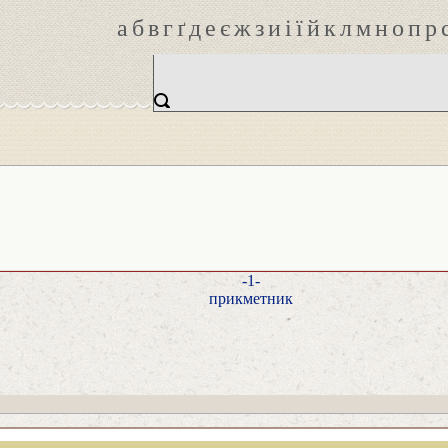
а
б
в
г
ґ
д
е
є
ж
з
и
і
ї
й
к
л
м
н
о
п
р
-1-
прикметник