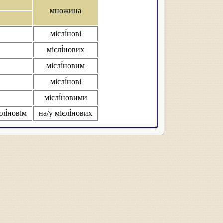
множина
мієлі́нові
мієлі́нових
мієлі́новим
мієлі́нові
мієлі́новими
єлі́новім
на/у мієлі́нових