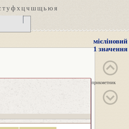
с
т
у
ф
х
ц
ч
ш
щ
ь
ю
я
мієліновий
1 значення
прикметник