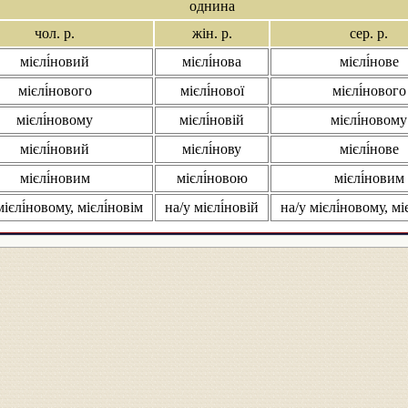
однина
чол. р.
жін. р.
сер. р.
мієлі́новий
мієлі́нова
мієлі́нове
мієлі́нового
мієлі́нової
мієлі́нового
мієлі́новому
мієлі́новій
мієлі́новому
мієлі́новий
мієлі́нову
мієлі́нове
мієлі́новим
мієлі́новою
мієлі́новим
мієлі́новому, мієлі́новім
на/у мієлі́новій
на/у мієлі́новому, мі