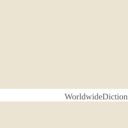
WorldwideDiction