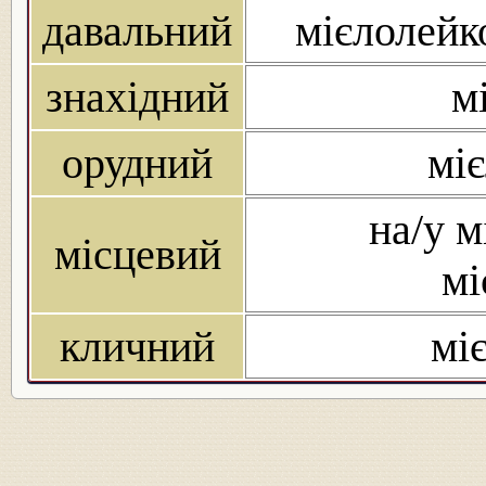
давальний
мієлолейко
знахідний
м
орудний
міє
на/у м
місцевий
мі
кличний
мі