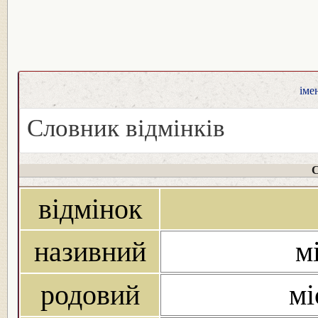
іме
Словник відмінків
С
відмінок
називний
м
родовий
мі