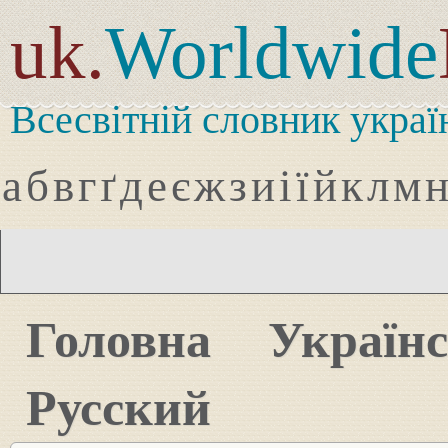
uk.
Worldwide
Всесвітній словник украї
а
б
в
г
ґ
д
е
є
ж
з
и
і
ї
й
к
л
м
Головна
Україн
Русский