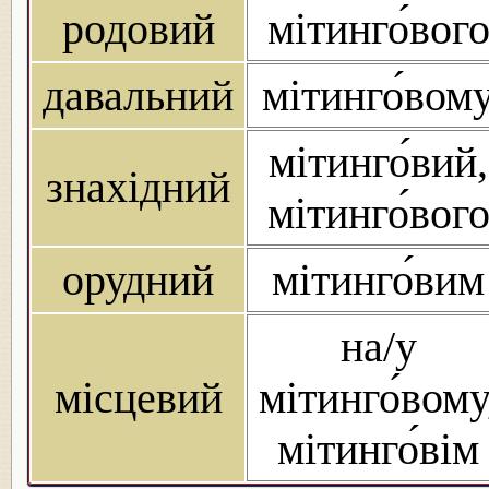
родовий
мітинго́вог
давальний
мітинго́вом
мітинго́вий,
знахідний
мітинго́вог
орудний
мітинго́вим
на/у
місцевий
мітинго́вому
мітинго́вім