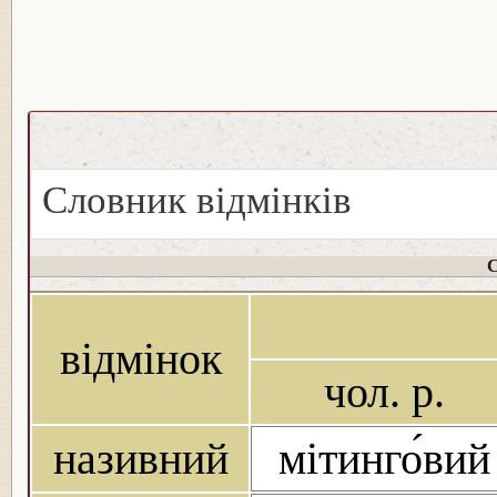
Словник відмінків
С
відмінок
чол. р.
називний
мітинго́вий