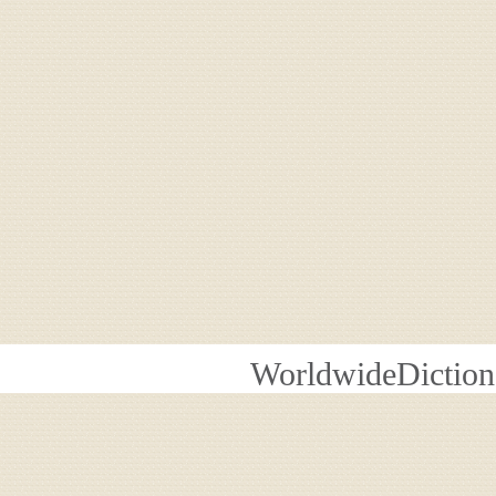
WorldwideDiction