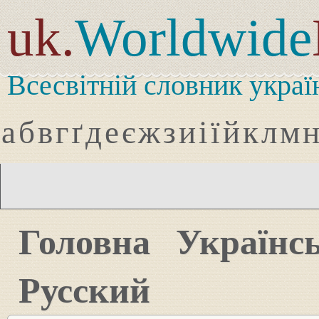
uk.
Worldwide
Всесвітній словник украї
а
б
в
г
ґ
д
е
є
ж
з
и
і
ї
й
к
л
м
Головна
Українс
Русский