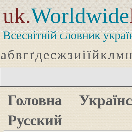
uk.
Worldwide
Всесвітній словник украї
а
б
в
г
ґ
д
е
є
ж
з
и
і
ї
й
к
л
м
Головна
Україн
Русский