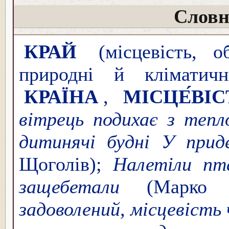
Словн
КРАЙ
(місцевість, о
природні й кліматичн
КРАЇНА
,
МІСЦЕ́ВІС
вітрець подихає з тепл
дитинячі будні У прид
Щоголів);
Налетіли пта
защебетали
(Марко 
задоволений, місцевість