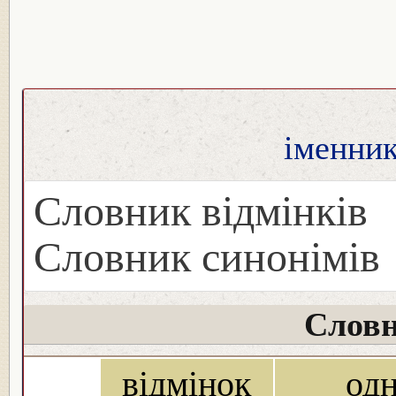
іменник
Словник відмінків
Словник синонімів
Словн
відмінок
од