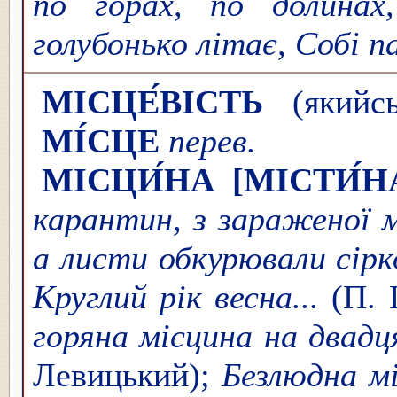
по горах, по долинах
голубонько літає, Собі 
МІСЦЕ́ВІСТЬ
(якийсь
МІ́СЦЕ
пер
МІСЦИ́НА
[МІСТИ́Н
карантин, з зараженої м
а листи обкурювали сір
Круглий рік весна...
(П. 
горяна місцина на двадц
Левицький);
Безлюдна мі