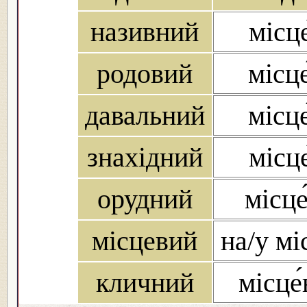
називний
місце
родовий
місце
давальний
місце
знахідний
місце
орудний
місце
місцевий
на/у мі
кличний
місце