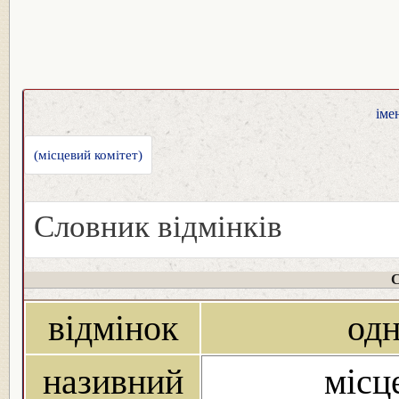
іме
(місцевий комітет)
Словник відмінків
С
відмінок
од
називний
місц