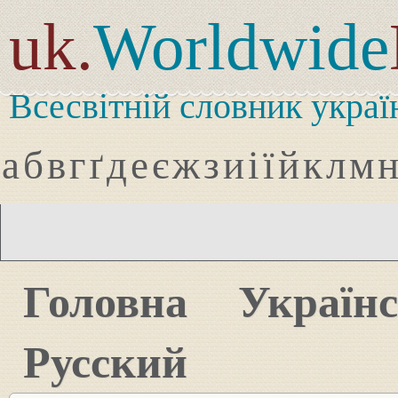
uk.
Worldwide
Всесвітній словник украї
а
б
в
г
ґ
д
е
є
ж
з
и
і
ї
й
к
л
м
Головна
Україн
Русский