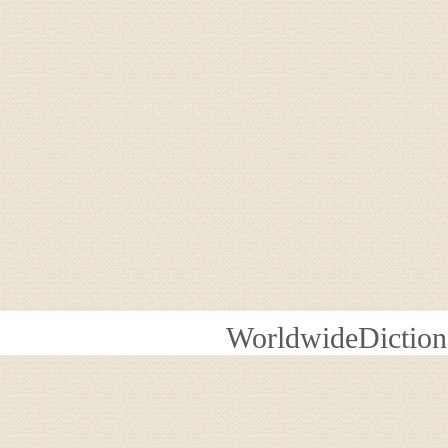
WorldwideDiction