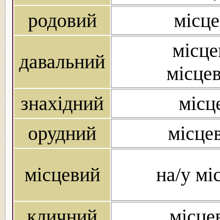
родовий
місце
місце
давальний
місцев
знахідний
місц
орудний
місце
місцевий
на/у мі
кличний
місце