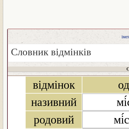
іме
Словник відмінків
С
відмінок
о
називний
мі
родовий
мі́