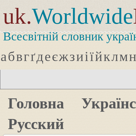
uk.
Worldwide
Всесвітній словник украї
а
б
в
г
ґ
д
е
є
ж
з
и
і
ї
й
к
л
м
Головна
Україн
Русский