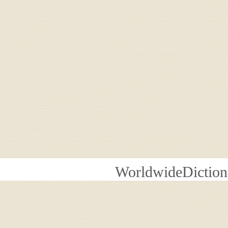
WorldwideDiction