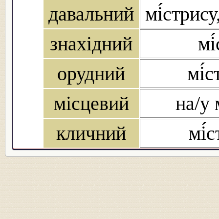
давальний
мі́стрису
знахідний
мі
орудний
мі́
місцевий
на/у 
кличний
мі́