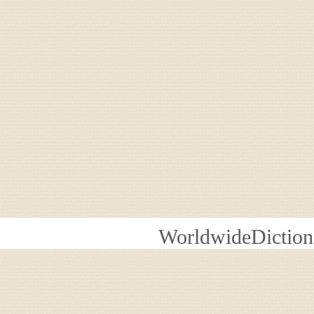
WorldwideDiction