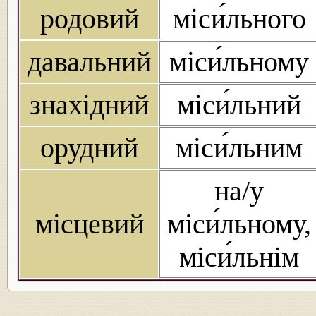
родовий
міси́льного
давальний
міси́льному
знахідний
міси́льний
орудний
міси́льним
на/у
місцевий
міси́льному,
міси́льнім