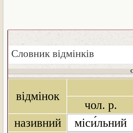
Словник відмінків
С
відмінок
чол. р.
називний
міси́льний