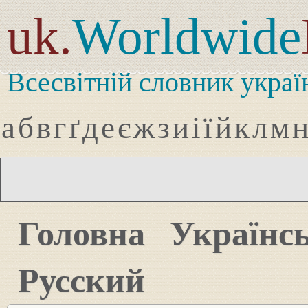
uk.
Worldwide
Всесвітній словник украї
а
б
в
г
ґ
д
е
є
ж
з
и
і
ї
й
к
л
м
Головна
Українс
Русский