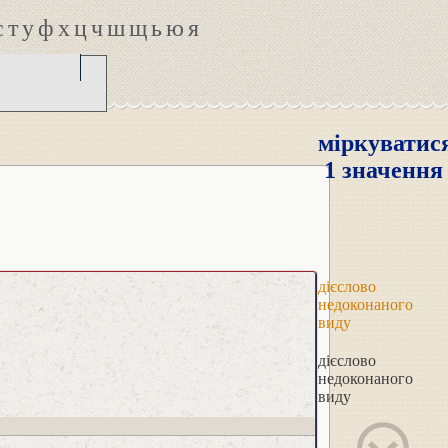
с
т
у
ф
х
ц
ч
ш
щ
ь
ю
я
міркуватис
1 значення
дієслово
недоконаного
виду
дієслово
недоконаного
виду