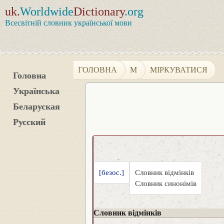
uk.
Worldwide
Dictionary
.org
Всесвітній словник української мови
ГОЛОВНА
М
МІРКУВАТИСЯ
Головна
Українська
Беларуская
Русский
[безос.]
Словник відмінків
Словник синонімів
Словник відмінків