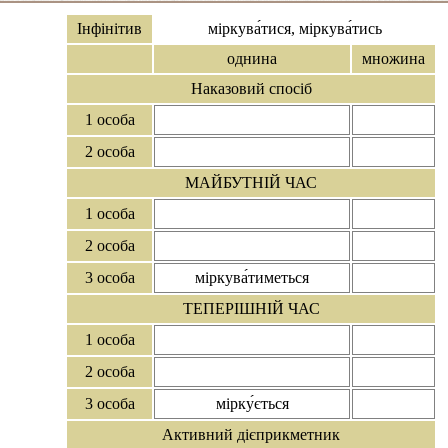
Інфінітив
міркува́тися, міркува́тись
однина
множина
Наказовий спосіб
1 особа
2 особа
МАЙБУТНІЙ ЧАС
1 особа
2 особа
3 особа
міркува́тиметься
ТЕПЕРІШНІЙ ЧАС
1 особа
2 особа
3 особа
мірку́ється
Активний дієприкметник