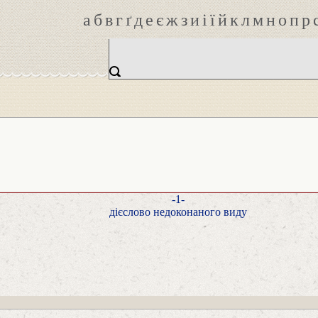
а
б
в
г
ґ
д
е
є
ж
з
и
і
ї
й
к
л
м
н
о
п
р
-1-
дієслово недоконаного виду