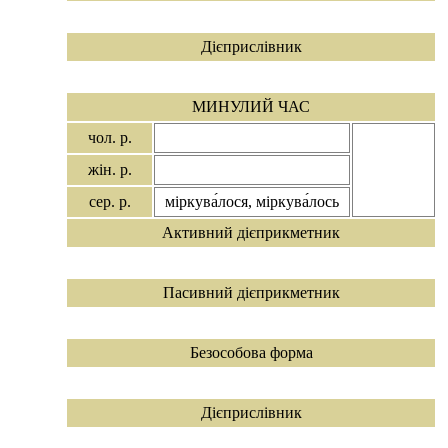
Дієприслівник
МИНУЛИЙ ЧАС
чол. р.
жін. р.
сер. р.
міркува́лося, міркува́лось
Активний дієприкметник
Пасивний дієприкметник
Безособова форма
Дієприслівник