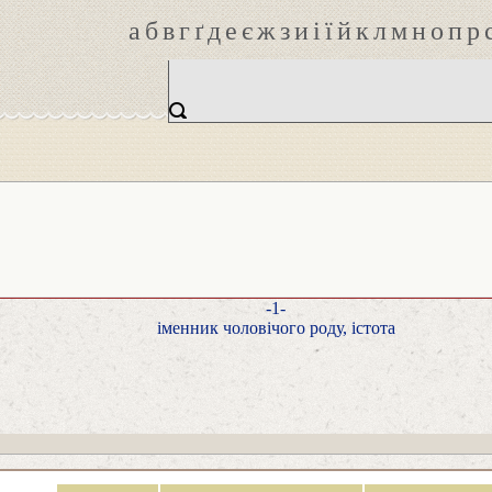
а
б
в
г
ґ
д
е
є
ж
з
и
і
ї
й
к
л
м
н
о
п
р
-1-
іменник чоловічого роду, істота