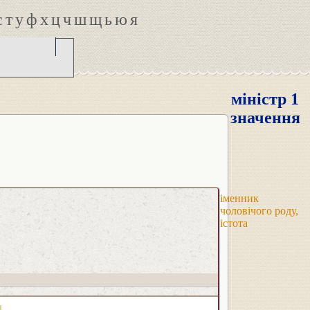
с
т
у
ф
х
ц
ч
ш
щ
ь
ю
я
міністр 1
значення
іменник
чоловічого роду,
істота