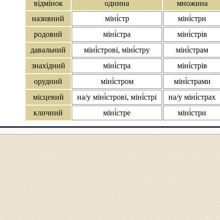
відмінок
однина
множина
називний
міні́стр
міні́стри
родовий
міні́стра
міні́стрів
давальний
міні́строві, міні́стру
міні́страм
знахідний
міні́стра
міні́стрів
орудний
міні́стром
міні́страми
місцевий
на/у міні́строві, міні́стрі
на/у міні́страх
кличний
міні́стре
міні́стри