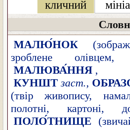
кличний
міні
Словн
МАЛЮ́НОК
(зображ
зроблене олівцем,
МАЛЮВА́ННЯ
,
КУНШТ
заст.,
ОБРАЗ
(твір живопису, нама
полотні, картоні,
ПОЛО́ТНИЩЕ
(звича