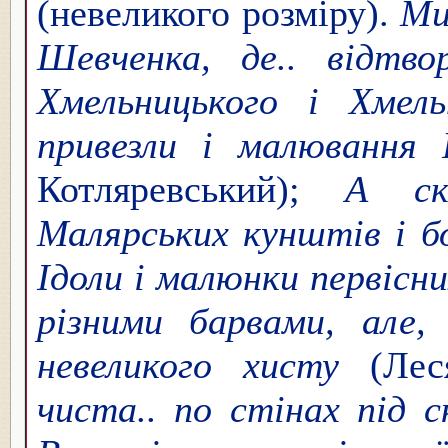
(невеликого розміру).
Ми
Шевченка, де.. відтво
Хмельницького і Хмель
привезли і малювання 
Котляревський);
А скі
Малярських кунштів і б
Ідоли і малюнки первісн
різними барвами, але,
невеликого хисту
(Лес
чиста.. по стінах під 