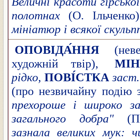
Величні красоти гірсько
полотнах
(О. Ільченко
мініатюр і всякої скуль
ОПОВІДА́ННЯ
(неве
художній твір),
МІН
рідко,
ПОВІ́СТКА
заст.
(про незвичайну подію 
прехороше і широко з
загального добра"
(
зазнала великих мук: