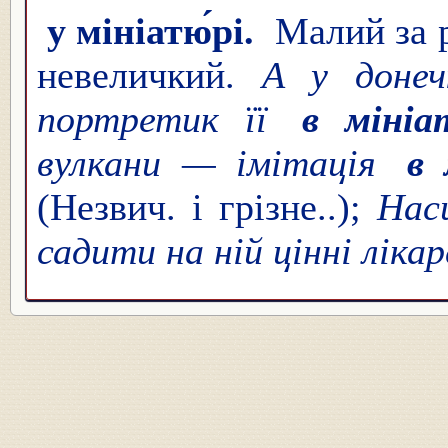
у мініатю́рі.
Малий за 
невеличкий.
А у донеч
портретик її
в мініа
вулкани — імітація
в 
(Незвич. і грізне..);
Нас
садити на ній цінні ліка