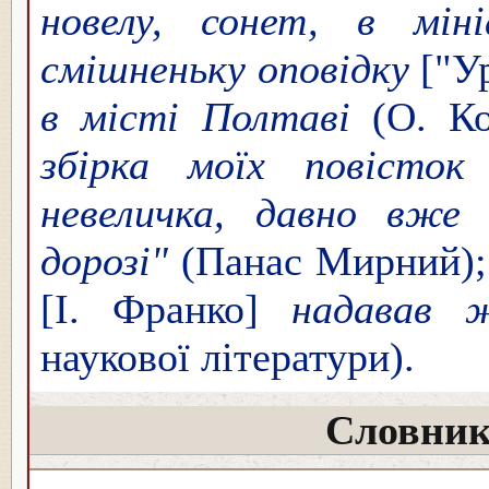
новелу, сонет, в мін
смішненьку оповідку
["У
в місті Полтаві
(О. Ко
збірка моїх повісток
невеличка, давно вже 
дорозі"
(Панас Мирний)
[І. Франко]
надавав ж
наукової літератури).
Словник