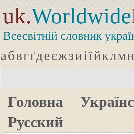
uk.
Worldwide
Всесвітній словник украї
а
б
в
г
ґ
д
е
є
ж
з
и
і
ї
й
к
л
м
Головна
Україн
Русский