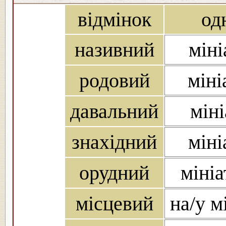
відмінок
од
називний
міні
родовий
міні
давальний
міні
знахідний
міні
орудний
міні
місцевий
на/у м