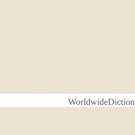
WorldwideDiction