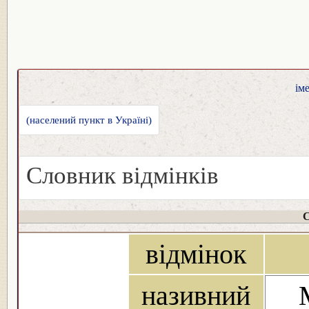
ім
(населений пункт в Україні)
Словник відмінків
С
відмінок
називний