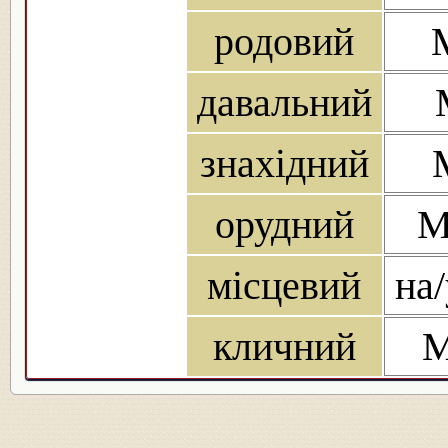
родовий
М
давальний
знахідний
орудний
М
місцевий
на/
кличний
М