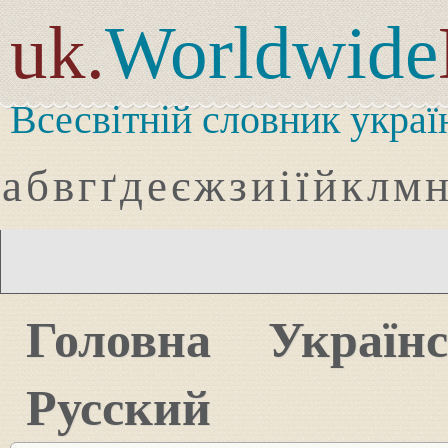
uk.
Worldwide
Всесвітній словник украї
а
б
в
г
ґ
д
е
є
ж
з
и
і
ї
й
к
л
м
Головна
Україн
Русский