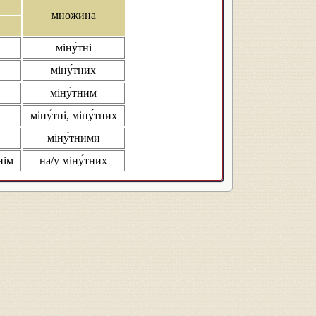
множина
міну́тні
міну́тних
міну́тним
міну́тні, міну́тних
міну́тними
нім
на/у міну́тних