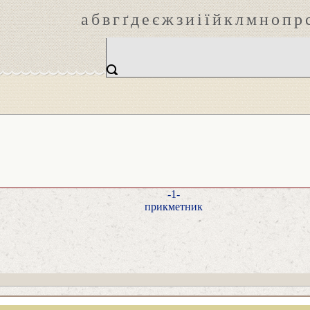
а
б
в
г
ґ
д
е
є
ж
з
и
і
ї
й
к
л
м
н
о
п
р
-1-
прикметник