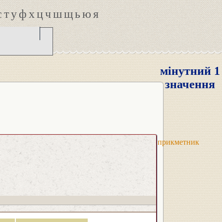
с
т
у
ф
х
ц
ч
ш
щ
ь
ю
я
мінутний 1
значення
прикметник