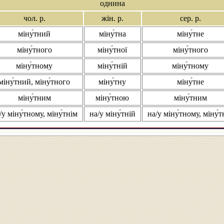
однина
чол. р.
жін. р.
сер. р.
міну́тний
міну́тна
міну́тне
міну́тного
міну́тної
міну́тного
міну́тному
міну́тній
міну́тному
міну́тний, міну́тного
міну́тну
міну́тне
міну́тним
міну́тною
міну́тним
/у міну́тному, міну́тнім
на/у міну́тній
на/у міну́тному, міну́т