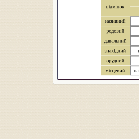
відмінок
називний
родовий
давальний
знахідний
орудний
місцевий
на