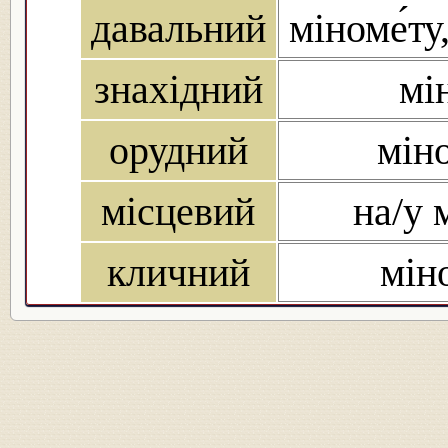
давальний
міноме́ту
знахідний
мі
орудний
мін
місцевий
на/у 
кличний
мін