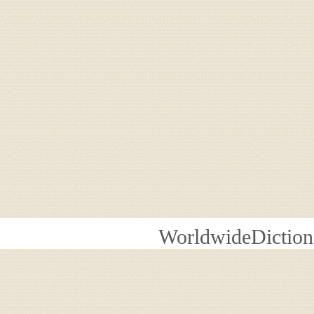
WorldwideDiction