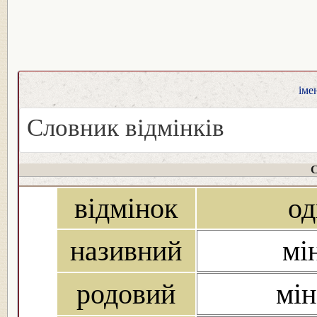
іме
Словник відмінків
С
відмінок
од
називний
мі
родовий
мін