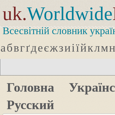
uk.
Worldwide
Всесвітній словник украї
а
б
в
г
ґ
д
е
є
ж
з
и
і
ї
й
к
л
м
Головна
Україн
Русский