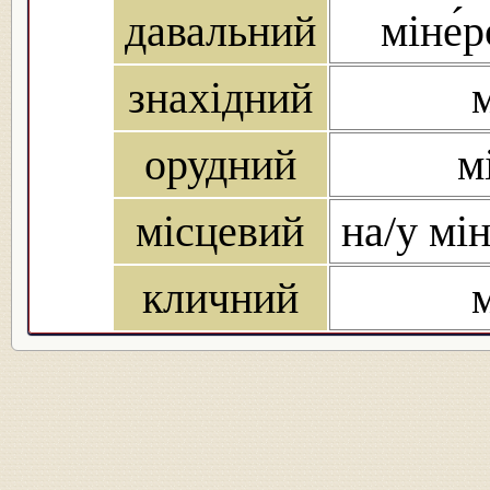
давальний
міне́р
знахідний
м
орудний
м
місцевий
на/у мін
кличний
м