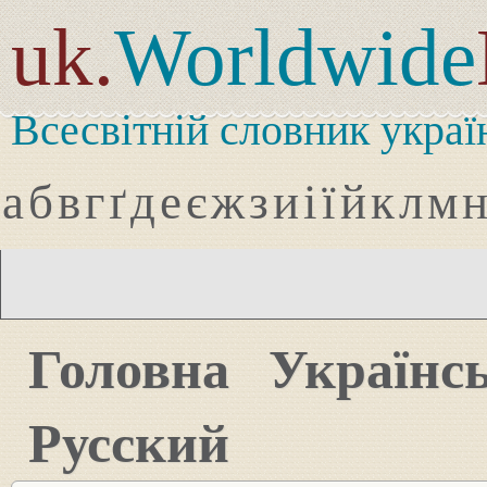
uk.
Worldwide
Всесвітній словник украї
а
б
в
г
ґ
д
е
є
ж
з
и
і
ї
й
к
л
м
Головна
Українс
Русский