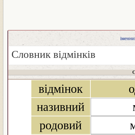
іменник
Словник відмінків
С
відмінок
о
називний
родовий
м