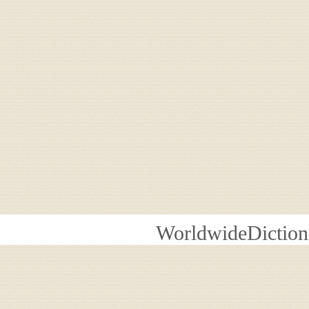
WorldwideDiction