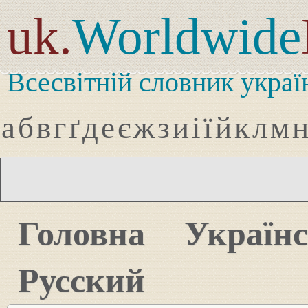
uk.
Worldwide
Всесвітній словник украї
а
б
в
г
ґ
д
е
є
ж
з
и
і
ї
й
к
л
м
Головна
Україн
Русский