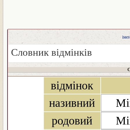
іме
Словник відмінків
С
відмінок
називний
Мі
родовий
Мі