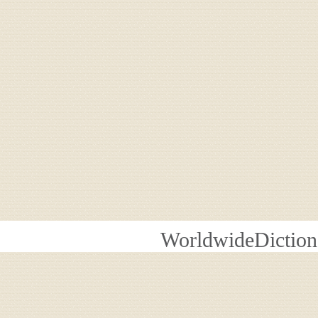
WorldwideDiction