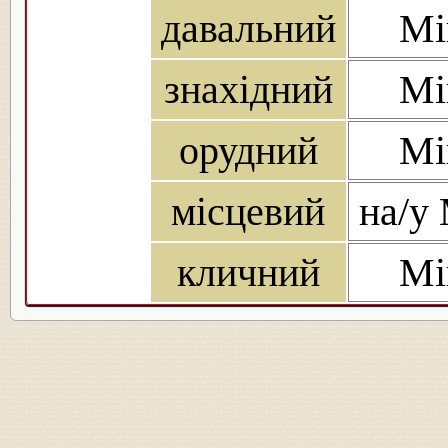
давальний
Мі
знахідний
Мі
орудний
Мі
місцевий
на/у 
кличний
Мі