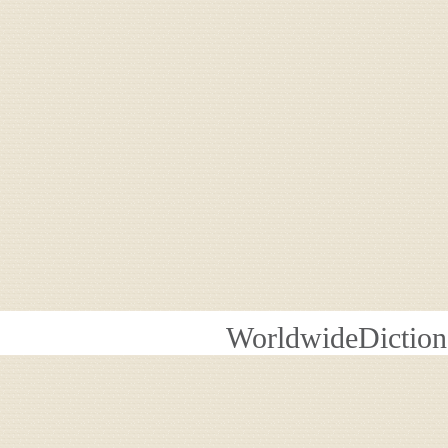
WorldwideDiction