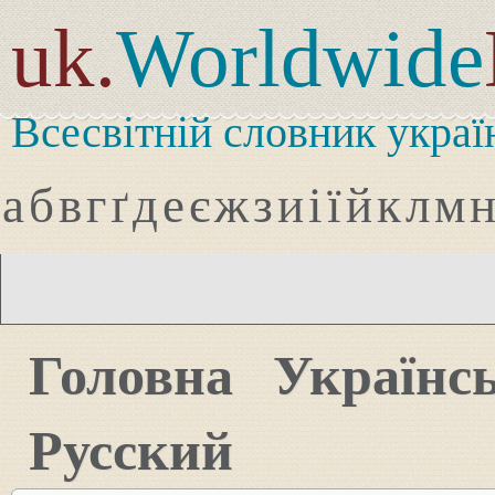
uk.
Worldwide
Всесвітній словник украї
а
б
в
г
ґ
д
е
є
ж
з
и
і
ї
й
к
л
м
Головна
Українс
Русский