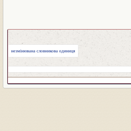
незмінювана словникова одиниця