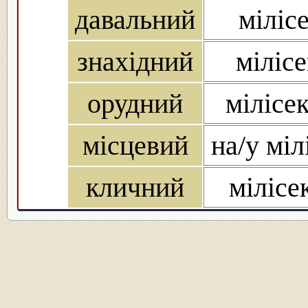
давальний
мілісе
знахідний
мілісе
орудний
мілісе
місцевий
на/у міл
кличний
мілісе