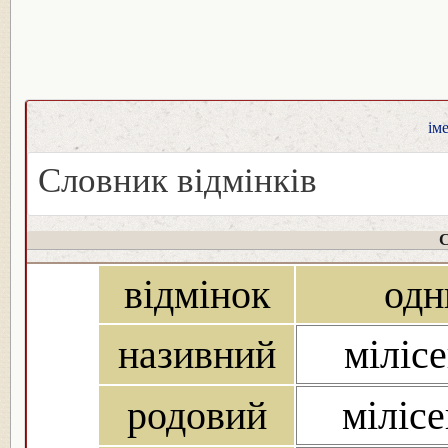
ім
Словник відмінків
С
відмінок
одн
називний
мілісе
родовий
мілісе