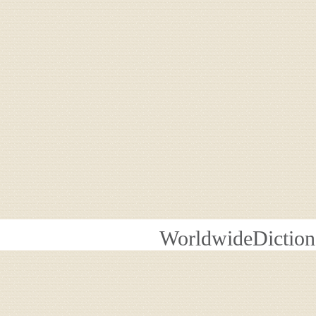
WorldwideDiction