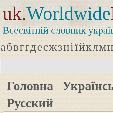
uk.
Worldwide
Всесвітній словник украї
а
б
в
г
ґ
д
е
є
ж
з
и
і
ї
й
к
л
м
Головна
Українс
Русский