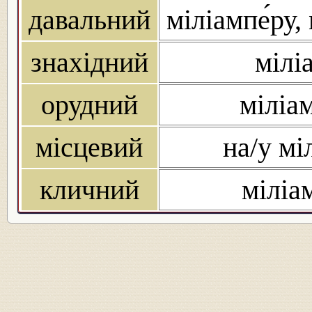
давальний
міліампе́ру,
знахідний
мілі
орудний
міліа
місцевий
на/у мі
кличний
міліа