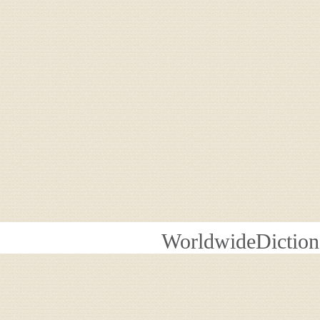
WorldwideDiction