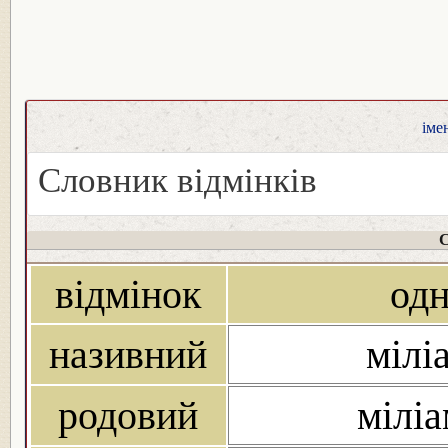
іме
Словник відмінків
С
відмінок
од
називний
мілі
родовий
міліа