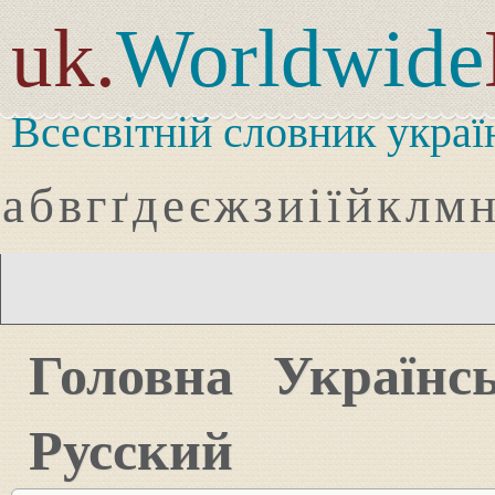
uk.
Worldwide
Всесвітній словник украї
а
б
в
г
ґ
д
е
є
ж
з
и
і
ї
й
к
л
м
Головна
Українс
Русский