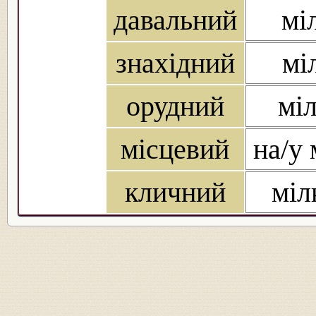
давальний
мі
знахідний
мі
орудний
міл
місцевий
на/у 
кличний
міл