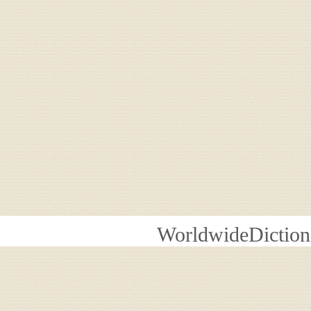
WorldwideDiction