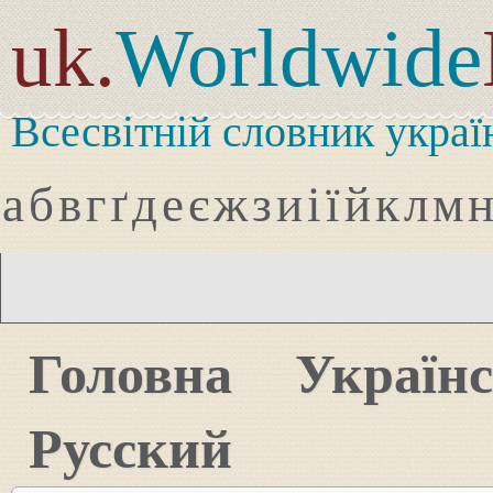
uk.
Worldwide
Всесвітній словник украї
а
б
в
г
ґ
д
е
є
ж
з
и
і
ї
й
к
л
м
Головна
Україн
Русский