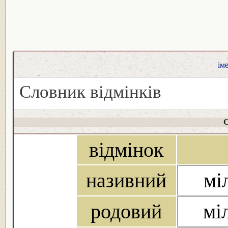
ім
Словник відмінків
С
відмінок
називний
мі
родовий
мі