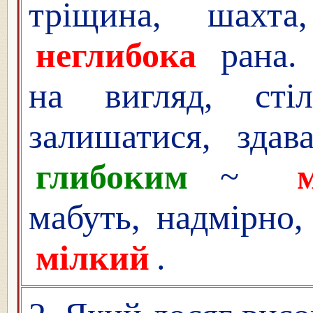
тріщина, шахт
неглибока
рана
на вигляд, стіл
залишатися, здава
глибоким
~
мабуть, надмірно
мілкий
.