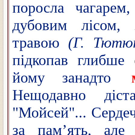
поросла чагарем,
дубовим лісом,
травою
(Г. Тютю
підкопав глибше 
йому занадто
Нещодавно діс
"Мойсей"... Серде
за пам’ять, але