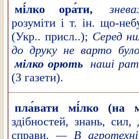
мі́лко ора́ти,
знев
розуміти і т. ін. що-не
(Укр.. присл..);
Серед н
до друку не варто бул
мілко орють
наші рата
(З газети).
пла́вати мі́лко (на 
здібностей, знань, сил, 
справи.
— В агротехн