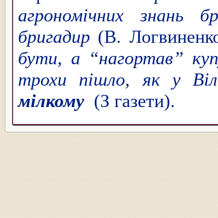
агрономічних знань б
бригадир
(В. Логвиненк
бути, а “нагортав” куп
трохи пішло, як у В
мілкому
(З газети).