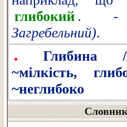
глибокий
. -
Загребельний)
.
Глибина //гл
~мілкість, гли
~неглибоко
Словник