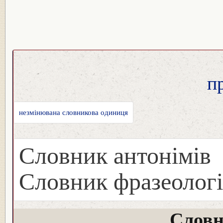
п
незмінювана словникова одиниця
Словник антонімів
Словник фразеологі
Словн