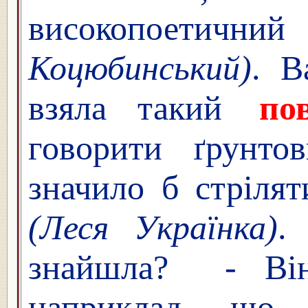
високопоетични
Коцюбинський)
. В
взяла такий
по
говорити ґрунто
значило б стрілят
(Леся Українка)
.
знайшла? - Ві
наприклад, щ