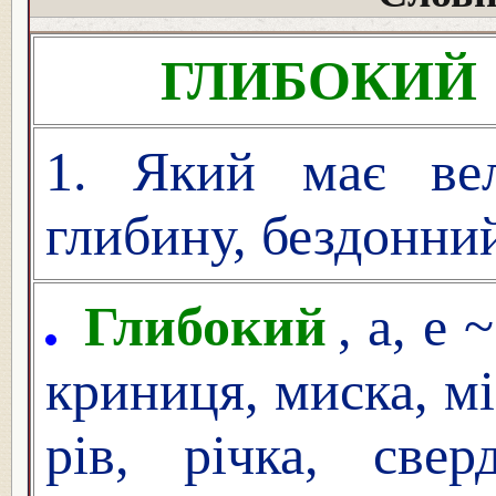
ГЛИБОКИЙ
1. Який має ве
глибину, бездонни
Глибокий
, а, е
криниця, миска, мі
рів, річка, сверд