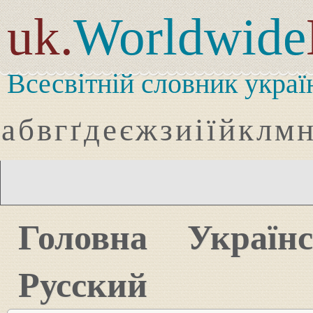
uk.
Worldwide
Всесвітній словник украї
а
б
в
г
ґ
д
е
є
ж
з
и
і
ї
й
к
л
м
Головна
Україн
Русский