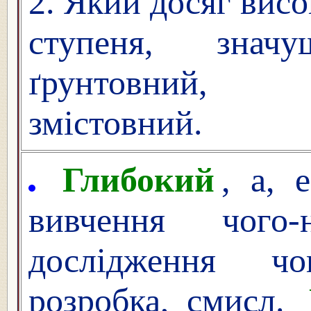
2. Який досяг висо
ступеня, значу
ґрунтовний,
змістовний.
Глибокий
, а,
вивчення чого
дослідження чо
розробка, смисл.