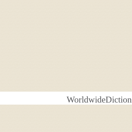
WorldwideDiction