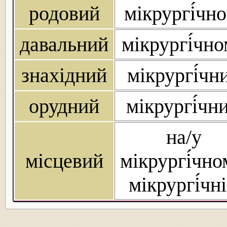
родовий
мікрургі́чно
давальний
мікрургі́чн
знахідний
мікрургі́чн
орудний
мікрургі́чн
на/у
місцевий
мікрургі́чно
мікрургі́чн