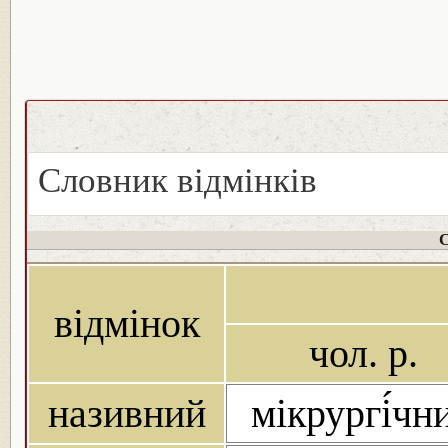
Словник відмінків
С
відмінок
чол. р.
називний
мікрургі́чн