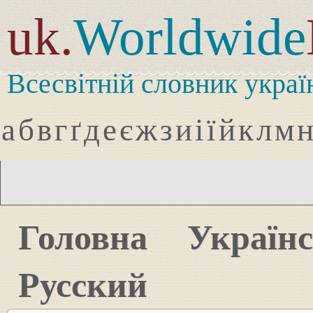
uk.
Worldwide
Всесвітній словник украї
а
б
в
г
ґ
д
е
є
ж
з
и
і
ї
й
к
л
м
Головна
Україн
Русский