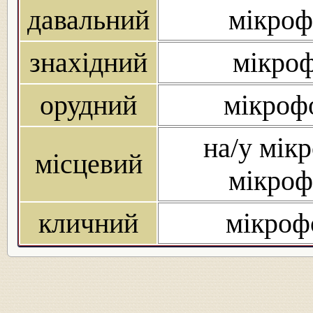
давальний
мікроф
знахідний
мікроф
орудний
мікроф
на/у мік
місцевий
мікроф
кличний
мікроф