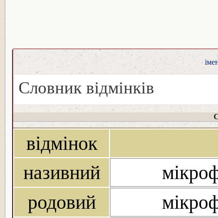
іме
Словник відмінків
С
відмінок
називний
мікроф
родовий
мікроф