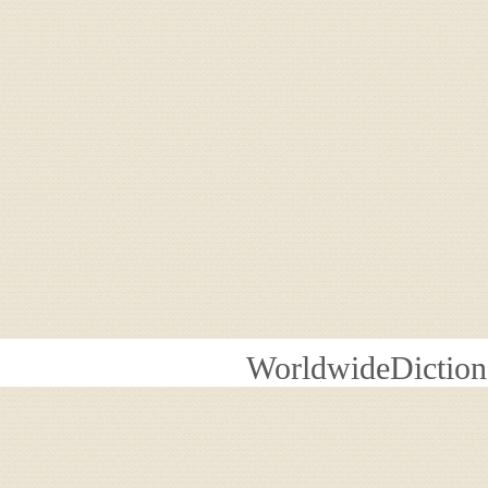
WorldwideDiction