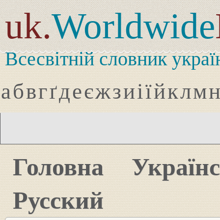
uk.
Worldwide
Всесвітній словник украї
а
б
в
г
ґ
д
е
є
ж
з
и
і
ї
й
к
л
м
Головна
Україн
Русский