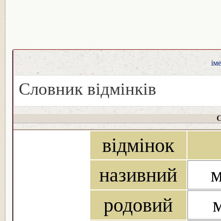
ім
Словник відмінків
С
відмінок
називний
м
родовий
м