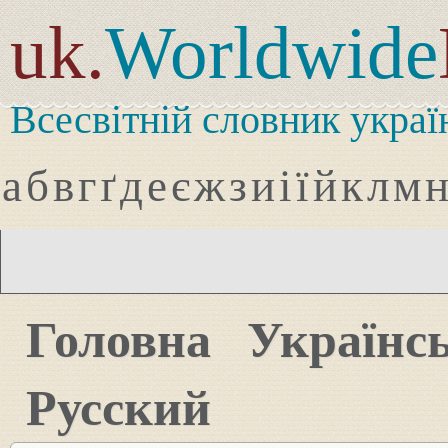
uk.
Worldwide
Всесвітній словник украї
а
б
в
г
ґ
д
е
є
ж
з
и
і
ї
й
к
л
м
Головна
Українс
Русский