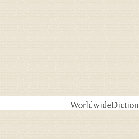
WorldwideDiction