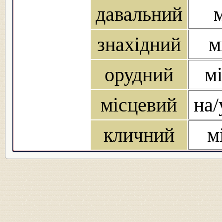
давальний
м
знахідний
м
орудний
мі
місцевий
на/
кличний
м