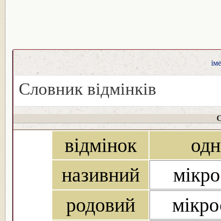
ім
Словник відмінків
С
відмінок
одн
називний
мікро
родовий
мікро