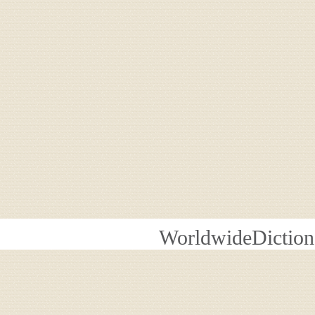
WorldwideDiction