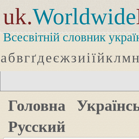
uk.
Worldwide
Всесвітній словник украї
а
б
в
г
ґ
д
е
є
ж
з
и
і
ї
й
к
л
м
Головна
Українс
Русский