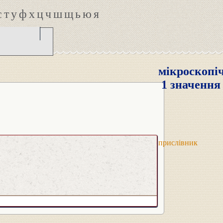
с
т
у
ф
х
ц
ч
ш
щ
ь
ю
я
мікроскопі
1 значення
прислівник