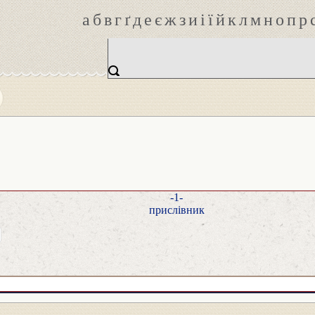
а
б
в
г
ґ
д
е
є
ж
з
и
і
ї
й
к
л
м
н
о
п
р
-1-
прислівник