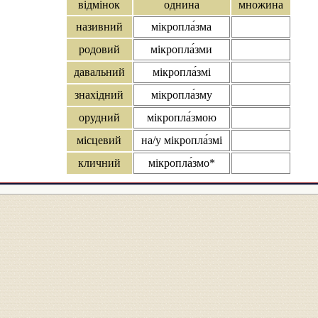
відмінок
однина
множина
називний
мікропла́зма
родовий
мікропла́зми
давальний
мікропла́змі
знахідний
мікропла́зму
орудний
мікропла́змою
місцевий
на/у мікропла́змі
кличний
мікропла́змо*