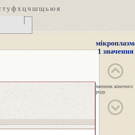
с
т
у
ф
х
ц
ч
ш
щ
ь
ю
я
мікроплазм
1 значення
іменник жіночого
роду