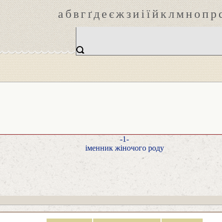
а
б
в
г
ґ
д
е
є
ж
з
и
і
ї
й
к
л
м
н
о
п
р
-1-
іменник жіночого роду