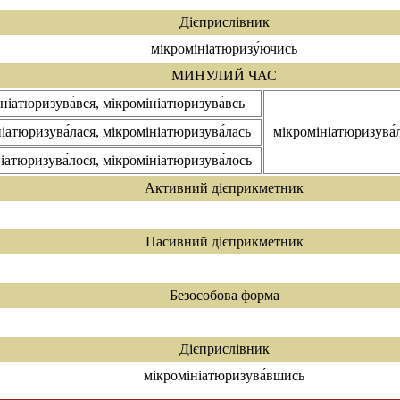
Дієприслівник
мікромініатюризу́ючись
МИНУЛИЙ ЧАС
ніатюризува́вся, мікромініатюризува́всь
іатюризува́лася, мікромініатюризува́лась
мікромініатюризува́
іатюризува́лося, мікромініатюризува́лось
Активний дієприкметник
Пасивний дієприкметник
Безособова форма
Дієприслівник
мікромініатюризува́вшись