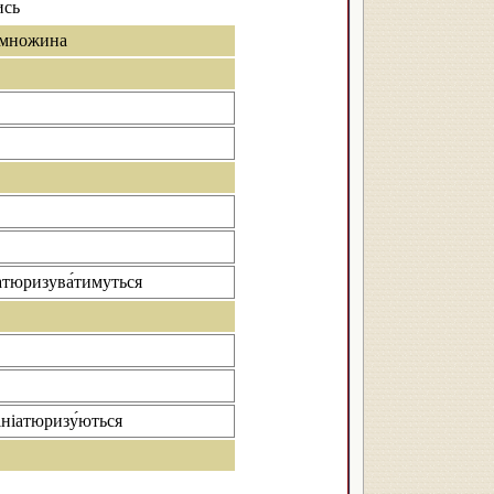
ись
множина
атюризува́тимуться
ініатюризу́ються