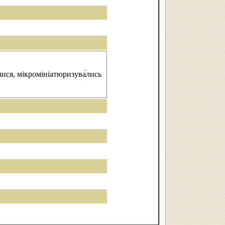
лися, мікромініатюризува́лись