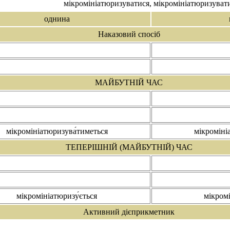
мікромініатюризува́тися, мікромініатюризува́т
однина
Наказовий спосіб
МАЙБУТНІЙ ЧАС
мікромініатюризува́тиметься
мікроміні
ТЕПЕРІШНІЙ (МАЙБУТНІЙ) ЧАС
мікромініатюризу́ється
мікром
Активний дієприкметник