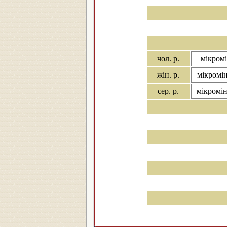
чол. р.
мікромі
жін. р.
мікромін
сер. р.
мікромін