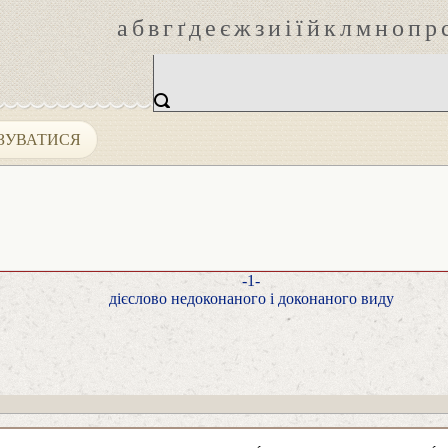
а
б
в
г
ґ
д
е
є
ж
з
и
і
ї
й
к
л
м
н
о
п
р
ЗУВАТИСЯ
-1-
дієслово недоконаного і доконаного виду