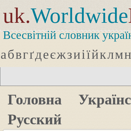
uk.
Worldwide
Всесвітній словник украї
а
б
в
г
ґ
д
е
є
ж
з
и
і
ї
й
к
л
м
Головна
Україн
Русский