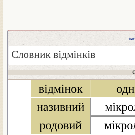
ім
Словник відмінків
С
відмінок
одн
називний
мікро
родовий
мікро