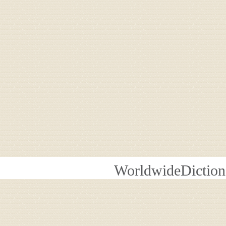
WorldwideDiction