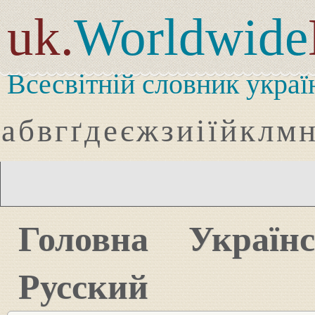
uk.
Worldwide
Всесвітній словник украї
а
б
в
г
ґ
д
е
є
ж
з
и
і
ї
й
к
л
м
Головна
Україн
Русский