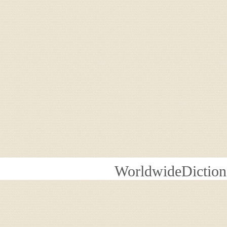
WorldwideDiction