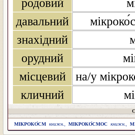
родовий
м
давальний
мікроко́
знахідний
м
орудний
мі
місцевий
на/у мікрок
кличний
мі
С
МІКРОКО́СМ
книжн.,
МІКРОКО́СМОС
книжн.,
М