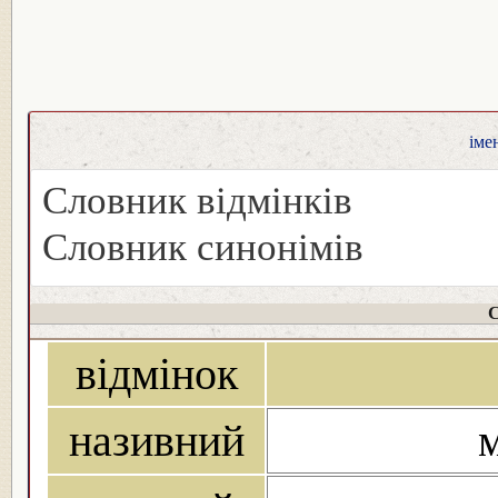
іме
Словник відмінків
Словник синонімів
С
відмінок
називний
м