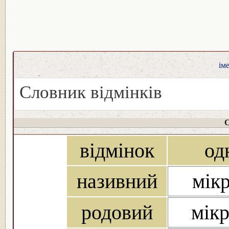
ім
Словник відмінків
С
відмінок
од
називний
мікр
родовий
мікр