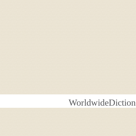
WorldwideDiction