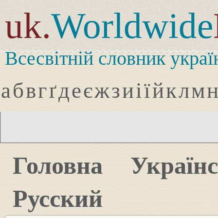
uk.
Worldwide
Всесвітній словник украї
а
б
в
г
ґ
д
е
є
ж
з
и
і
ї
й
к
л
м
Головна
Україн
Русский