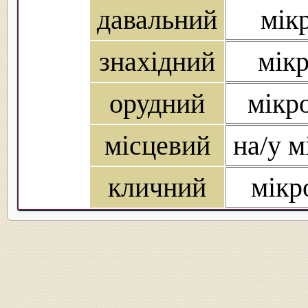
давальний
мікр
знахідний
мікр
орудний
мікр
місцевий
на/у м
кличний
мікр