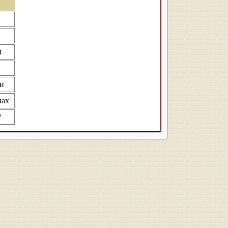
в
м
ми
нах
*