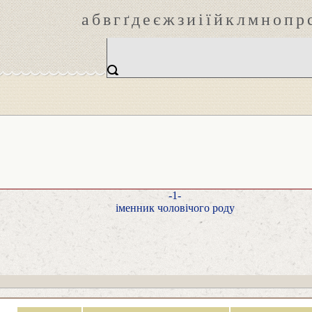
а
б
в
г
ґ
д
е
є
ж
з
и
і
ї
й
к
л
м
н
о
п
р
-1-
іменник чоловічого роду