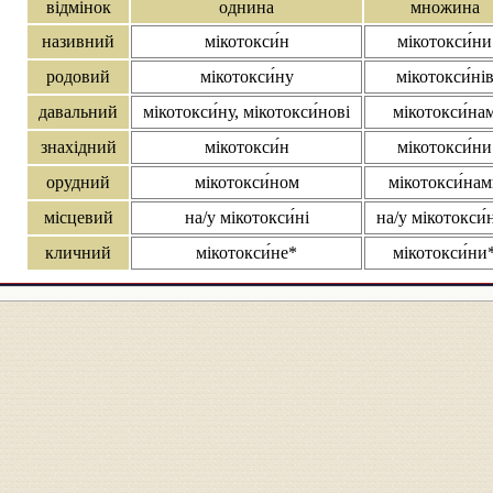
відмінок
однина
множина
називний
мікотокси́н
мікотокси́ни
родовий
мікотокси́ну
мікотокси́ні
давальний
мікотокси́ну, мікотокси́нові
мікотокси́на
знахідний
мікотокси́н
мікотокси́ни
орудний
мікотокси́ном
мікотокси́на
місцевий
на/у мікотокси́ні
на/у мікотокси́
кличний
мікотокси́не*
мікотокси́ни