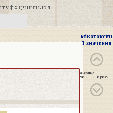
с
т
у
ф
х
ц
ч
ш
щ
ь
ю
я
мікотоксин
1 значення
іменник
чоловічого роду